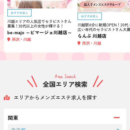
おすすめ求人
おすすめ求人
川越エリアの人気店でセラピストさん
川越駅4分に新規OPEN！20代
募集！30代以上の女性が輝ける！
広い年代のセラピストさん大
be-majo ～ビマージョ川越店～
らんぷ 川越店
所沢・川越
所沢・川越
Area Search
全国エリア検索
エリアからメンズエステ求人を探す
関東
東京都