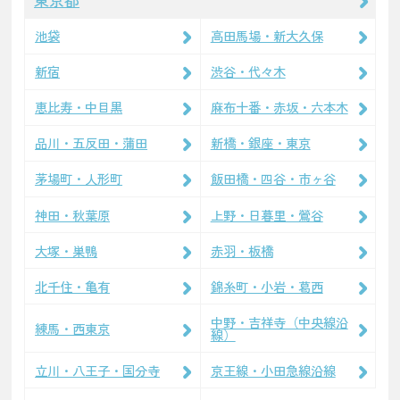
池袋
高田馬場・新大久保
新宿
渋谷・代々木
恵比寿・中目黒
麻布十番・赤坂・六本木
品川・五反田・蒲田
新橋・銀座・東京
茅場町・人形町
飯田橋・四谷・市ヶ谷
神田・秋葉原
上野・日暮里・鶯谷
大塚・巣鴨
赤羽・板橋
北千住・亀有
錦糸町・小岩・葛西
中野・吉祥寺（中央線沿
練馬・西東京
線）
立川・八王子・国分寺
京王線・小田急線沿線