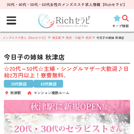
30代・40代・50代・60代女性のメンズエステ求人情報【Richセラピ】
検
索:
キープ
検索
メンズエステ求人【Richセラピ】
埼玉県
所沢・川越
所沢
今日子の姉妹 秋津店
今日子の姉妹 秋津店
☆20代～50代☆主婦・シングルマザー大歓迎♪日
給2万円以上！寮費無料。
30代歓迎
40代歓迎
秋津駅
マンション複数ルーム