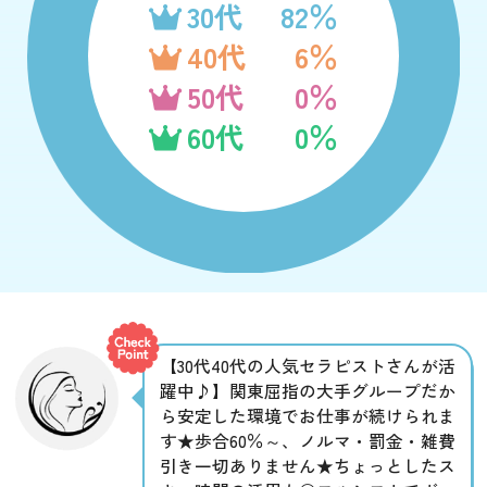
30代
82％
40代
6％
50代
0％
60代
0％
【30代40代の人気セラピストさんが活
躍中♪】関東屈指の大手グループだか
ら安定した環境でお仕事が続けられま
す★歩合60％～、ノルマ・罰金・雑費
引き一切ありません★ちょっとしたス