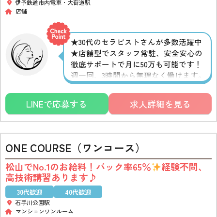
伊予鉄道市内電車・大街道駅
店舗
★30代のセラピストさんが多数活躍中
★店舗型でスタッフ常駐、安全安心の
徹底サポートで月に50万も可能です！
週一回、3時間から無理なく働けます。
費用50％負担の託児所完備、シングル
マザーも安心の環境です。是非お問い
LINEで応募する
求人詳細を見る
合わせください。
ONE COURSE（ワンコース）
松山でNo.1のお給料！バック率65％
経験不問、
高技術講習あります♪
30代歓迎
40代歓迎
石手川公園駅
マンションワンルーム