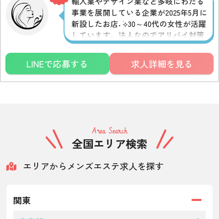
輸入業やデザイン業など多岐にわたる
事業を展開している企業が2025年5月に
新設したお店˖ ࣪⟡30～40代の女性が活躍
しています。法人なのでアリバイ対策
は万全◎ルームの掃除洗濯はお店がす
るので終了後すぐに帰れます。交通費
LINEで応募する
求人詳細を見る
は支給されますし、車の方は無料のパ
ーキングあり♪お近くの方も出稼ぎの
方も大歓迎
Area Search
全国エリア検索
エリアからメンズエステ求人を探す
関東