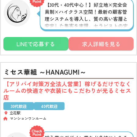
【30代・40代中心！】好立地×完全会
員制×ハイクラス空間！最新の顧客管
理システムを導入し、質の高い客層と
安定した集客を実現。セラピストの定
着率も高く、長く・しっかり稼げる環
境が整っています。働き方は出張型・
LINEで応募する
求人詳細を見る
ルーム型から選択OK！あなたらしいス
タイルで活躍できます♪
ミセス華組 ～HANAGUMI～
【アリバイ対策万全法人営業】稼げるだけでなく
ルームの快適さや衣装にもこだわりが光るミセス
店
30代歓迎
40代歓迎
立花駅
マンションワンルーム