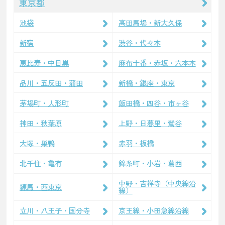
東京都
池袋
高田馬場・新大久保
新宿
渋谷・代々木
恵比寿・中目黒
麻布十番・赤坂・六本木
品川・五反田・蒲田
新橋・銀座・東京
茅場町・人形町
飯田橋・四谷・市ヶ谷
神田・秋葉原
上野・日暮里・鶯谷
大塚・巣鴨
赤羽・板橋
北千住・亀有
錦糸町・小岩・葛西
中野・吉祥寺（中央線沿
練馬・西東京
線）
立川・八王子・国分寺
京王線・小田急線沿線