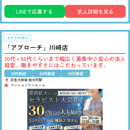
経営のお店で働きませんか？圧倒的な
集客力／会員数8,000名OVER／リピー
LINEで応募する
求人詳細を見る
ト率 85％！稼げる環境を用意していま
す♪
おすすめ求人
「アプローチ」川崎店
20代～50代くらいまで幅広く募集中♪安心の法人
経営、働きやすさにはこだわっています。
30代歓迎
40代歓迎
50代歓迎
京急大師線 鈴木町駅
マンションワンルーム