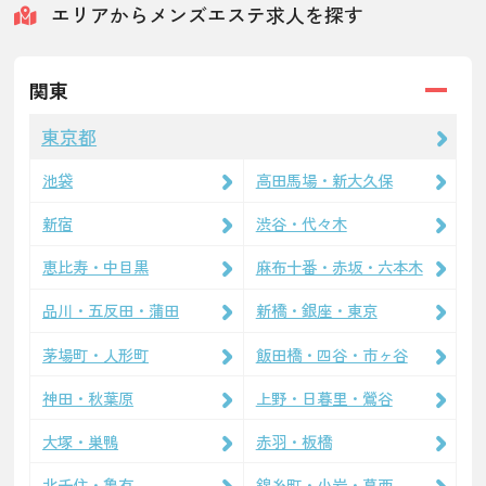
エリアからメンズエステ求人を探す
関東
東京都
池袋
高田馬場・新大久保
新宿
渋谷・代々木
恵比寿・中目黒
麻布十番・赤坂・六本木
品川・五反田・蒲田
新橋・銀座・東京
茅場町・人形町
飯田橋・四谷・市ヶ谷
神田・秋葉原
上野・日暮里・鶯谷
大塚・巣鴨
赤羽・板橋
北千住・亀有
錦糸町・小岩・葛西