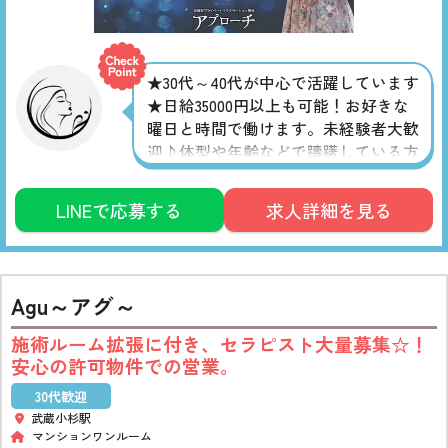
★30代～40代が中心で活躍しています
★日給35000円以上も可能！お好きな
曜日と時間で働けます。未経験者大歓
迎♪体型や年齢などで躊躇している方
も一度ご相談ください。清潔感があっ
て真面目な方は大歓迎です。
LINEで応募する
求人詳細を見る
Agu～アグ～
施術ルーム拡張に付き、セラピスト大量募集☆！
安心の許可物件での営業。
30代歓迎
武蔵小杉駅
マンションワンルーム