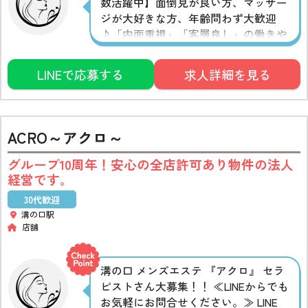
数活躍中】面倒見が良い方、マッサー
ジが大好きな方、年齢問わず大歓迎
♪「内面重視」「客層良し」の働きや
すいお店。集客がよく、ほぼ希望通り
のシフトで入れるので安定した報酬が
LINEで応募する
求人詳細を見る
手に入ります。
ACRO～アクロ～
グループ10周年！安心の全店許可あり物件の法人
経営です。
30代歓迎
溝の口駅
店舗
溝の口 メンズエステ 『アクロ』 セラ
ピストさん大募集！！ ≪LINEからでも
お気軽にお問合せください。≫ LINE