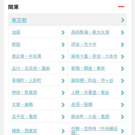
関東
東京都
池袋
高田馬場・新大久保
新宿
渋谷・代々木
恵比寿・中目黒
麻布十番・赤坂・六本木
品川・五反田・蒲田
新橋・銀座・東京
茅場町・人形町
飯田橋・四谷・市ヶ谷
神田・秋葉原
上野・日暮里・鶯谷
大塚・巣鴨
赤羽・板橋
北千住・亀有
錦糸町・小岩・葛西
中野・吉祥寺（中央線沿
練馬・西東京
線）