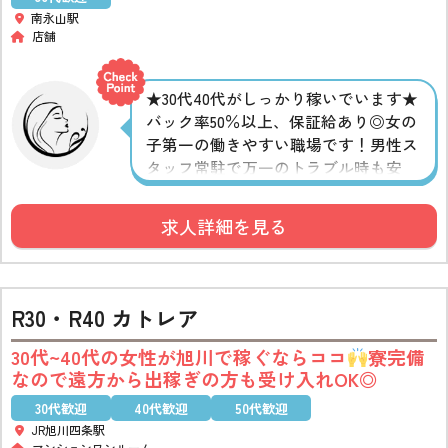
南永山駅
店舗
★30代40代がしっかり稼いでいます★
バック率50％以上、保証給あり◎女の
子第一の働きやすい職場です！男性ス
タッフ常駐で万一のトラブル時も安
心。タオルの洗濯やサロンの掃除はス
タッフが行います。駐車場・寮完備、
求人詳細を見る
無料送迎あります。
R30・R40 カトレア
30代~40代の女性が旭川で稼ぐならココ
寮完備
なので遠方から出稼ぎの方も受け入れOK◎
30代歓迎
40代歓迎
50代歓迎
JR旭川四条駅
マンションワンルーム