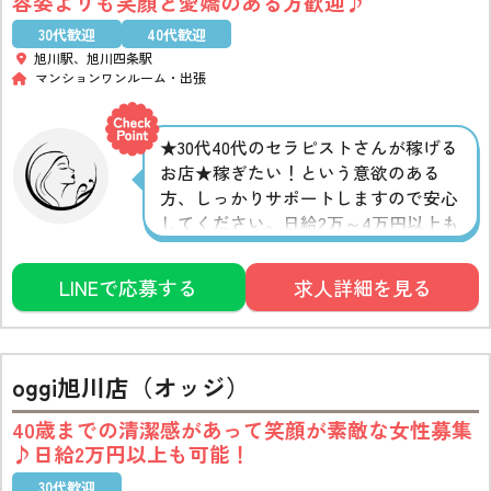
容姿よりも笑顔と愛嬌のある方歓迎♪
30代歓迎
40代歓迎
旭川駅、旭川四条駅
マンションワンルーム
出張
★30代40代のセラピストさんが稼げる
お店★稼ぎたい！という意欲のある
方、しっかりサポートしますので安心
してください。日給2万～4万円以上も
可能！専任女性スタッフによる無料研
修あり。身バレ対策も万全。シフト自
LINEで応募する
求人詳細を見る
由、ノルマなし、設備の整った個室待
機です。
oggi旭川店（オッジ）
40歳までの清潔感があって笑顔が素敵な女性募集
♪日給2万円以上も可能！
30代歓迎