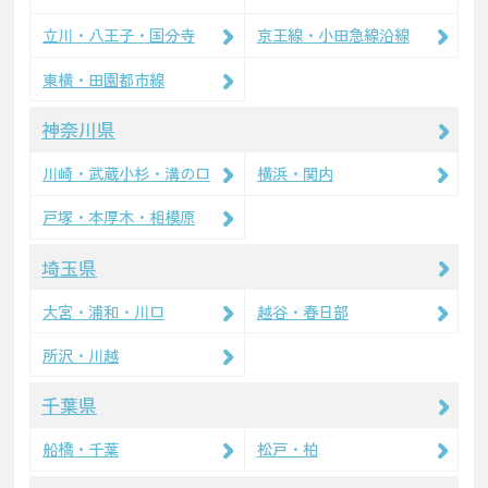
立川・八王子・国分寺
京王線・小田急線沿線
東横・田園都市線
神奈川県
川崎・武蔵小杉・溝の口
横浜・関内
戸塚・本厚木・相模原
埼玉県
大宮・浦和・川口
越谷・春日部
所沢・川越
千葉県
船橋・千葉
松戸・柏