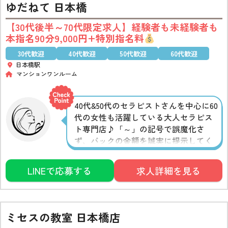
ゆだねて 日本橋
【30代後半～70代限定求人】経験者も未経験者も
本指名90分9,000円+特別指名料
30代歓迎
40代歓迎
50代歓迎
60代歓迎
日本橋駅
マンションワンルーム
40代&50代のセラピストさんを中心に60
代の女性も活躍している大人セラピス
ト専門店♪「～」の記号で誤魔化さ
ず、バックの金額を誠実に提示してく
れています。ベースは経験不問で一律
なので未経験の方も初めからしっかり
LINEで応募する
求人詳細を見る
稼げるところが魅力の一つ◎資格をも
ったプロの女性講習のマンツーマンの
指導も受けられます
ミセスの教室 日本橋店