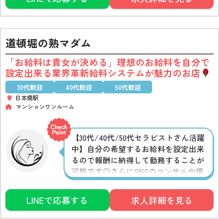
マッサージ研修をご用意。技術をしっ
かり身につけたうえで安心してデビュ
ーできます◎
道頓堀の熟マダム
「お給料は貴女が決める」理想のお給料を自分で
設定出来る業界革新給料システムが魅力のお店
30代歓迎
40代歓迎
50代歓迎
日本橋駅
マンションワンルーム
【30代/40代/50代セラピストさん活躍
中】自分の希望するお給料を設定出来
るので報酬に納得して勤務することが
可能です◎さらにSNSのコンサルや撮
影スタジオ、個人WEBサイトなどを駆
使して貴女を完全プロデュース
セラ
LINEで応募する
求人詳細を見る
ピストさんの魅力を最大限に引き出
し、売り出すことで稼ぎに繋げます