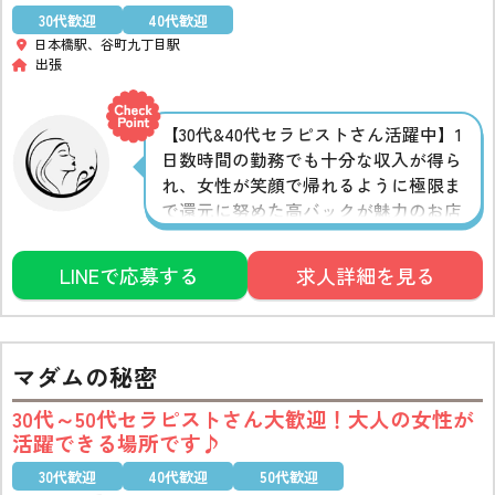
30代歓迎
40代歓迎
日本橋駅、谷町九丁目駅
出張
【30代&40代セラピストさん活躍中】1
日数時間の勤務でも十分な収入が得ら
れ、女性が笑顔で帰れるように極限ま
で還元に努めた高バックが魅力のお店
稼げるだけでなく、セラピストさん
一人ひとりが自分らしく、長く働き続
LINEで応募する
求人詳細を見る
けられるような環境作りも積極的に行
っています◎見学や相談だけでもOKな
ので、お気軽に♪
マダムの秘密
30代～50代セラピストさん大歓迎！大人の女性が
活躍できる場所です♪
30代歓迎
40代歓迎
50代歓迎