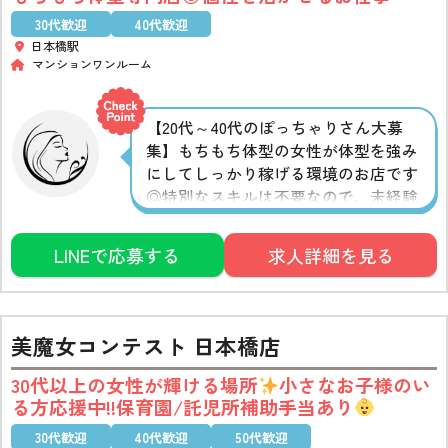
30代歓迎
40代歓迎
日本橋駅
マンションワンルーム
【20代～40代のぽっちゃりさん大募
集】もちもち体型の女性が体型を強み
にしてしっかり稼げる環境のお店です
◎特別なスキルは不要なので、未経験
の方からのご応募も大歓迎♪経験者の
方は優遇します。当日すぐにお給料が
LINEで応募する
求人詳細を見る
貰える体験入店も歓迎しているので、
ちゃんと稼げるか不安な方も、まずは
一度体験してみてください
美魔女コンテスト 日本橋店
30代以上の女性が輝ける場所
小さなお子様のい
る方応援中!!保育園/託児所補助手当あり
30代歓迎
40代歓迎
50代歓迎