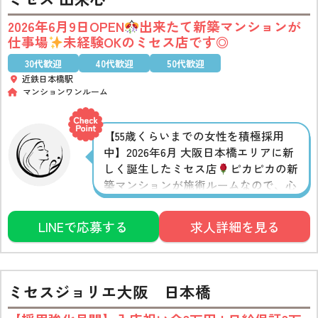
2026年6月9日OPEN
出来たて新築マンションが
仕事場
未経験OKのミセス店です◎
30代歓迎
40代歓迎
50代歓迎
近鉄日本橋駅
マンションワンルーム
【55歳くらいまでの女性を積極採用
中】2026年6月 大阪日本橋エリアに新
しく誕生したミセス店
ピカピカの新
築マンションが施術ルームなので、心
機一転で新しくセラピストデビューし
たい方や、新しいお店で再起したい経
LINEで応募する
求人詳細を見る
験者の方も気持ち新たに気分よく働け
そうです◎駅近立地で通勤もラクラク
♪
ミセスジョリエ大阪 日本橋