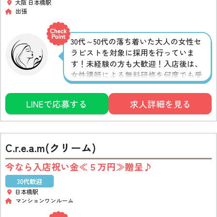
大阪 日本橋駅
出張
30代～50代の落ち着いた大人の女性セ
ラピストを対象に採用を行っていま
す！未経験の方も大歓迎！入店後は、
女性講師による無料研修を何度でも受
講可能です◎未経験でも自信を持って
施術できるよう、しっかりサポートい
LINEで応募する
求人詳細を見る
たします。経験者の方にはスキルアッ
プのための研修もご用意しています♪
C.r.e.a.m(クリーム)
今なら入店祝い金≪５万円≫贈呈♪
30代歓迎
日本橋駅
マンションワンルーム