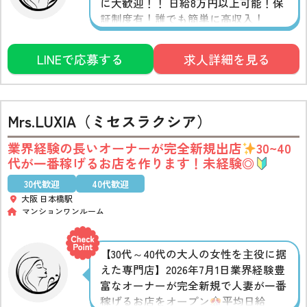
に大歓迎！！ 日給8万円以上可能！保
証制度有！誰でも簡単に高収入！
LINEで応募する
求人詳細を見る
Mrs.LUXIA（ミセスラクシア）
業界経験の長いオーナーが完全新規出店
30~40
代が一番稼げるお店を作ります！未経験◎
30代歓迎
40代歓迎
大阪 日本橋駅
マンションワンルーム
【30代～40代の大人の女性を主役に据
えた専門店】2026年7月1日業界経験豊
富なオーナーが完全新規で人妻が一番
稼げるお店をオープン
平均日給