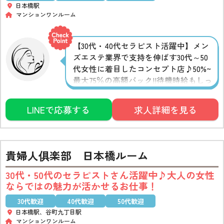
日本橋駅
マンションワンルーム
【30代・40代セラピスト活躍中】メン
ズエステ業界で支持を伸ばす30代～50
代女性に着目したコンセプト店♪50%~
最大75％の高額バック!!待機時給もしっ
かり保証されているので安心です◎毎
月1~2万円支給される保育園/託児所補
LINEで応募する
求人詳細を見る
助手当や指名本数特別手当など、各種
手当も充実!!
貴婦人俱楽部 日本橋ルーム
30代・50代のセラピストさん活躍中♪大人の女性
ならではの魅力が活かせるお仕事！
30代歓迎
40代歓迎
50代歓迎
日本橋駅、谷町九丁目駅
マンションワンルーム