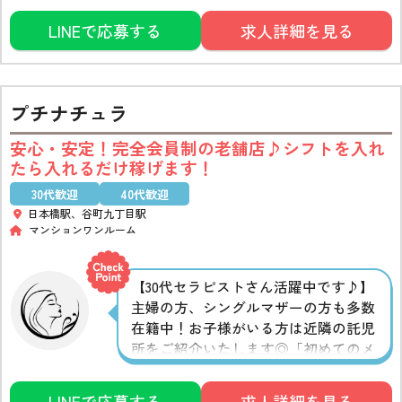
証制度が収入面の不安を解消します◎
LINEで応募する
求人詳細を見る
提携しているエステサロンや託児所が
あるのも嬉しいポイント
思う存分ご
活用ください！
プチナチュラ
安心・安定！完全会員制の老舗店♪シフトを入れ
たら入れるだけ稼げます！
30代歓迎
40代歓迎
日本橋駅、谷町九丁目駅
マンションワンルーム
【30代セラピストさん活躍中です♪】
主婦の方、シングルマザーの方も多数
在籍中！お子様がいる方は近隣の託児
所をご紹介いたします◎「初めてのメ
ンズエステで不安」「まずは話だけで
も聞いてみたい」という方も大歓迎で
LINEで応募する
求人詳細を見る