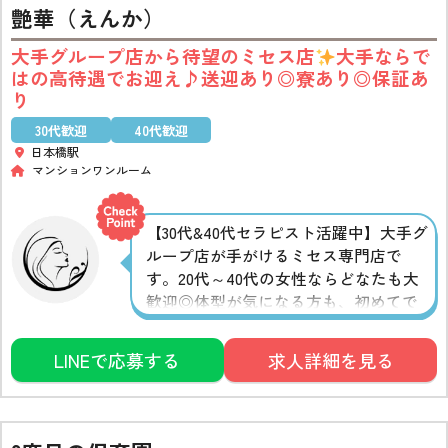
艶華（えんか）
大手グループ店から待望のミセス店
大手ならで
はの高待遇でお迎え♪送迎あり◎寮あり◎保証あ
り
30代歓迎
40代歓迎
日本橋駅
マンションワンルーム
【30代&40代セラピスト活躍中】大手グ
ループ店が手がけるミセス専門店で
す。20代～40代の女性ならどなたも大
歓迎◎体型が気になる方も、初めてで
ちゃんと稼げるか不安な方もお気軽に
お問い合わせください♪女性スタッフ
LINEで応募する
求人詳細を見る
や講師が親身になって寄り添うので、
不安なことや気になることも相談でき
ます。