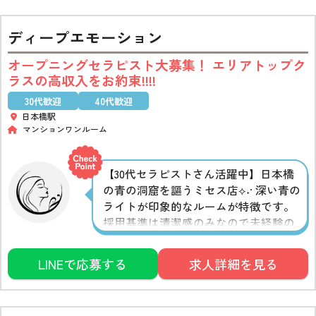
ディープエモーション
オープニングセラピスト大募集！ エリアトップク
ラスの高収入をお約束!!!!
30代歓迎
40代歓迎
日本橋駅
マンションワンルーム
【30代セラピストさん活躍中】日本橋
の青の洞窟を謳うミセス店⟡˖· 深い青の
ライトが印象的なルームが特徴です。
採用基準は清潔感のみなので未経験の
方からのご応募も受付中♪きちんとし
た研修や保証制度もご用意し、スタッ
LINEで応募する
求人詳細を見る
フも近くに常駐しているので安心して
セラピストデビューできます◎