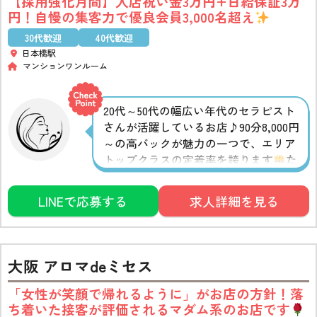
【採用強化月間】入店祝い金3万円+日給保証3万
円！自慢の集客力で優良会員3,000名超え
30代歓迎
40代歓迎
日本橋駅
マンションワンルーム
20代～50代の幅広い年代のセラピスト
さんが活躍しているお店♪90分8,000円
～の高バックが魅力の一つで、エリア
トップクラスの定着率を誇ります
た
だ稼げるだけでなく、どこでも送迎し
てくれたり、色々融通が利くのも嬉し
LINEで応募する
求人詳細を見る
いポイント◎面接交通費も支給してい
るので、どなたもお気軽にお問い合わ
せください
大阪 アロマdeミセス
「女性が笑顔で帰れるように」がお店の方針！落
ち着いた接客が評価されるマダム系のお店です