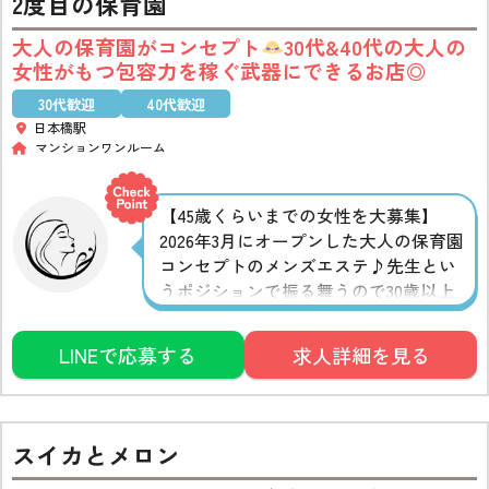
2度目の保育園
大人の保育園がコンセプト
30代&40代の大人の
女性がもつ包容力を稼ぐ武器にできるお店◎
30代歓迎
40代歓迎
日本橋駅
マンションワンルーム
【45歳くらいまでの女性を大募集】
2026年3月にオープンした大人の保育園
コンセプトのメンズエステ♪先生とい
うポジションで振る舞うので30歳以上
の大人の包容力が活かせます◎90分
8,000円~+指名料&オプションフルバッ
LINEで応募する
求人詳細を見る
ク!!昇給制度もあるので、日々の頑張り
がしっかりお給料に反映されます
スイカとメロン