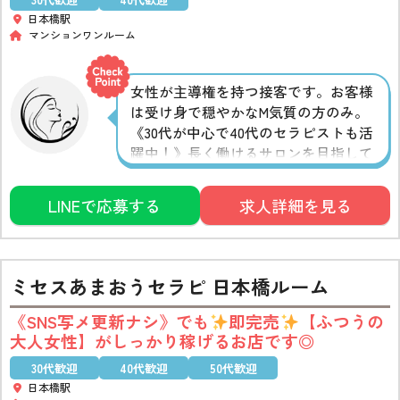
日本橋駅
マンションワンルーム
女性が主導権を持つ接客です。お客様
は受け身で穏やかなM気質の方のみ。
《30代が中心で40代のセラピストも活
躍中！》長く働けるサロンを目指して
います。 M気質でもOK、未経験の方も
歓迎です。質問だけでもお気軽にご連
LINEで応募する
求人詳細を見る
絡ください。
ミセスあまおうセラピ 日本橋ルーム
《SNS写メ更新ナシ》でも
即完売
【ふつうの
大人女性】がしっかり稼げるお店です◎
30代歓迎
40代歓迎
50代歓迎
日本橋駅