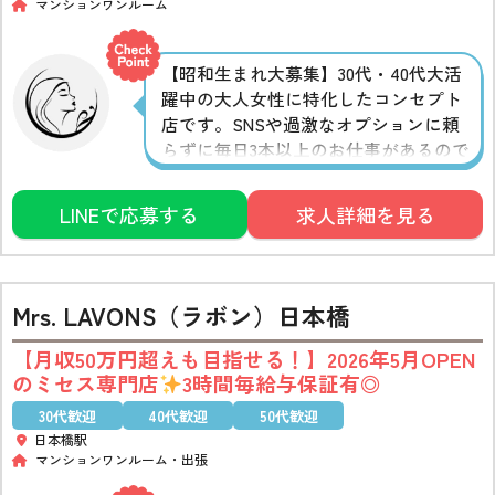
マンションワンルーム
【昭和生まれ大募集】30代・40代大活
躍中の大人女性に特化したコンセプト
店です。SNSや過激なオプションに頼
らずに毎日3本以上のお仕事があるので
ストレスも少なく、長く働き続けるこ
とができます◎頼れるオーナーの完全
LINEで応募する
求人詳細を見る
個人店なのでグループ店が苦手な方に
もおすすめ♪
Mrs. LAVONS（ラボン）日本橋
【月収50万円超えも目指せる！】2026年5月OPEN
のミセス専門店
3時間毎給与保証有◎
30代歓迎
40代歓迎
50代歓迎
日本橋駅
マンションワンルーム
出張