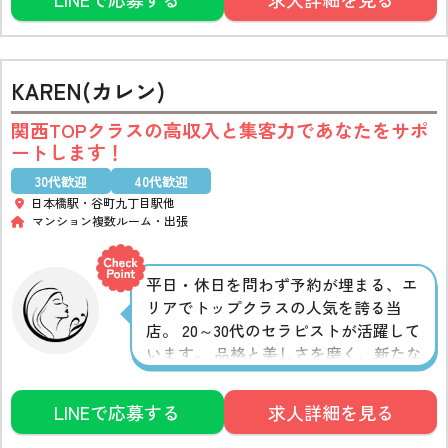
す！体験入店も行っておりますので、
お気軽にご相談ください♪
KAREN(カレン)
関西TOPクラスの高収入と集客力であなたをサポ
ートします！
30代歓迎
40代歓迎
日本橋駅・谷町九丁目駅他
マンション複数ルーム
出張
平日・休日を問わず予約が埋まる、エ
リアでトップクラスの人気を誇る当
店。 20～30代のセラピストが活躍して
います。 品格と美しさを磨く、新たな
一歩を一緒に踏み出しませんか？ あな
たのご応募をお待ちしております。
LINEで応募する
求人詳細を見る