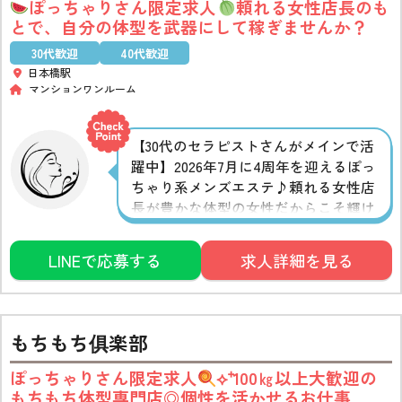
ぽっちゃりさん限定求人
頼れる女性店長のも
とで、自分の体型を武器にして稼ぎませんか？
30代歓迎
40代歓迎
日本橋駅
マンションワンルーム
【30代のセラピストさんがメインで活
躍中】2026年7月に4周年を迎えるぽっ
ちゃり系メンズエステ♪頼れる女性店
長が豊かな体型の女性だからこそ輝け
る場所を作り上げました⟡⁺ セクシーに
寄せたりせず、ありのままの個性を活
LINEで応募する
求人詳細を見る
かして稼げるので、無理せず働けると
ころも魅力の一つです
もちもち俱楽部
ぽっちゃりさん限定求人
⟡⁺100㎏以上大歓迎の
もちもち体型専門店◎個性を活かせるお仕事