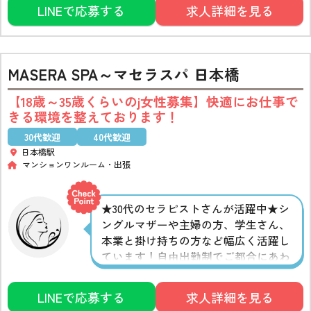
る待遇も充実♪一から学べる講習もあ
LINEで応募する
求人詳細を見る
るので未経験の方も安心です
MASERA SPA～マセラスパ 日本橋
【18歳～35歳くらいのj女性募集】快適にお仕事で
きる環境を整えております！
30代歓迎
40代歓迎
日本橋駅
マンションワンルーム
出張
★30代のセラピストさんが活躍中★シ
ングルマザーや主婦の方、学生さん、
本業と掛け持ちの方など幅広く活躍し
ています！自由出勤制でご都合にあわ
せてシフトを組んでいただけます。報
酬面も業界トップクラス
1日4〜8時間
LINEで応募する
求人詳細を見る
勤務で約2万～5万円が可能です！