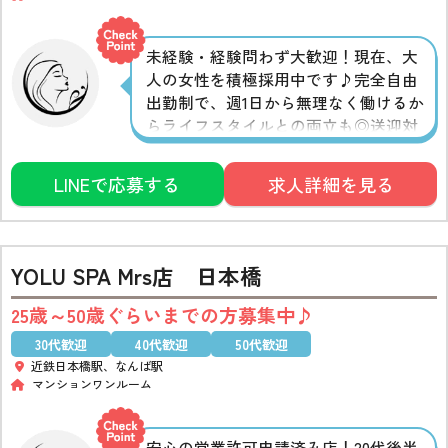
未経験・経験問わず大歓迎！現在、大
人の女性を積極採用中です♪完全自由
出勤制で、週1日から無理なく働けるか
らライフスタイルとの両立も◎送迎対
応や交通費支給など、働く女性に嬉し
い待遇も充実しています！初めての方
LINEで応募する
求人詳細を見る
も安心できるよう、万全のサポート体
制でしっかりフォローいたします♪
YOLU SPA Mrs店 日本橋
25歳～50歳ぐらいまでの方募集中♪
30代歓迎
40代歓迎
50代歓迎
近鉄日本橋駅、なんば駅
マンションワンルーム
安心の営業許可申請済み店！20代後半