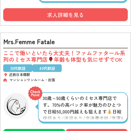
30,000円～50,000円が見込める価格設定
でばっちり稼げます◎60万円超えの内
求人詳細を見る
装費を費やしたこだわりのルームも魅
力のひとつ♪働きやすさ抜群の環境で
す
Mrs.Femme Fatale
ここで働いといたら大丈夫！ファムファタール系
列のミセス専門店
年齢も体型も気にせずでOK
30代歓迎
40代歓迎
近鉄日本橋駅
マンションワンルーム
出張
30歳～50歳くらいのミセス専門店で
す。70%の高バック率が魅力のひとつ
で日給50,000円越えも狙えます
日給
保証あり/送迎あり/交通費支給/洗濯&
掃除無しなど…働きやすさを後押しす