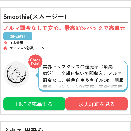
Smoothie(スムージー)
ノルマ罰金なしで安心。最高83％バックで高還元
30代歓迎
日本橋駅
マンション複数ルーム
業界トップクラスの還元率（最高
83％）。全額日払いで即収入。ノルマ
罰金なし、髪色自由＆ネイルOK。制服
無料、マンション寮完備。完全個室待
機で身バレ配慮、Wi-Fi完備で快適。
LINEで応募する
求人詳細を見る
ミセス 出来心