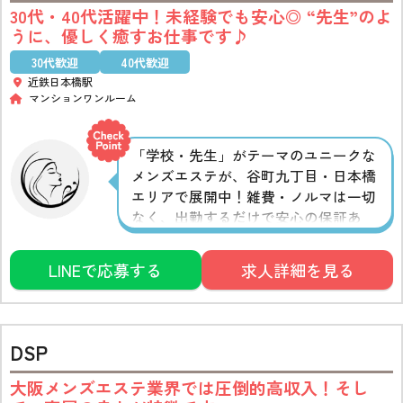
30代・40代活躍中！未経験でも安心◎ “先生”のよ
うに、優しく癒すお仕事です♪
30代歓迎
40代歓迎
近鉄日本橋駅
マンションワンルーム
「学校・先生」がテーマのユニークな
メンズエステが、谷町九丁目・日本橋
エリアで展開中！雑費・ノルマは一切
なく、出勤するだけで安心の保証あ
り。未経験者の方も、講師による丁寧
な講習でスムーズにデビューが可能で
LINEで応募する
求人詳細を見る
す。30〜40代の落ち着いた大人の女性
歓迎！人生経験が、そのままお仕事の
魅力として活かせます♪
DSP
大阪メンズエステ業界では圧倒的高収入！そし