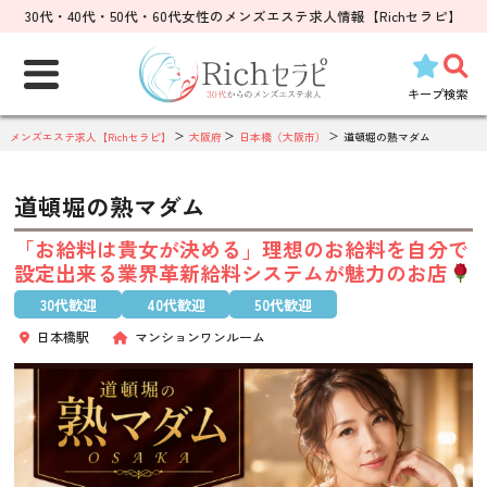
30代・40代・50代・60代女性のメンズエステ求人情報【Richセラピ】
検
索:
キープ
検索
メンズエステ求人【Richセラピ】
大阪府
日本橋（大阪市）
道頓堀の熟マダム
道頓堀の熟マダム
「お給料は貴女が決める」理想のお給料を自分で
設定出来る業界革新給料システムが魅力のお店
30代歓迎
40代歓迎
50代歓迎
日本橋駅
マンションワンルーム