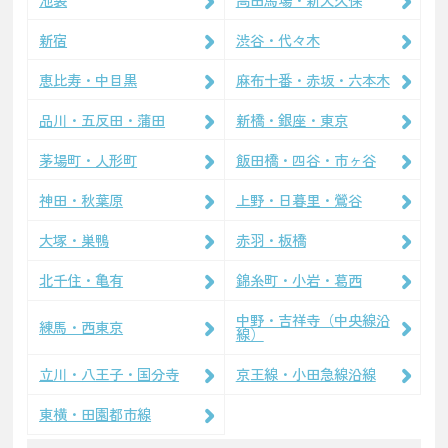
新宿
渋谷・代々木
恵比寿・中目黒
麻布十番・赤坂・六本木
品川・五反田・蒲田
新橋・銀座・東京
茅場町・人形町
飯田橋・四谷・市ヶ谷
神田・秋葉原
上野・日暮里・鶯谷
大塚・巣鴨
赤羽・板橋
北千住・亀有
錦糸町・小岩・葛西
中野・吉祥寺（中央線沿
練馬・西東京
線）
立川・八王子・国分寺
京王線・小田急線沿線
東横・田園都市線