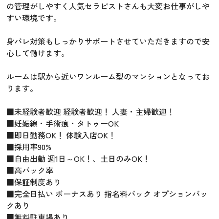
の管理がしやすく人気セラピストさんも大変お仕事がしや
すい環境です。
身バレ対策もしっかりサポートさせていただきますので安
心して働けます。
ルームは駅から近いワンルーム型のマンションとなってお
ります。
■未経験者歓迎 経験者歓迎！ 人妻・主婦歓迎！
■妊娠線・手術痕・タトゥーOK
■即日勤務OK！ 体験入店OK！
■採用率90%
■自由出勤 週1日～OK！、土日のみOK！
■高バック率
■保証制度あり
■完全日払い ボーナスあり 指名料バック オプションバッ
クあり
■無料駐車場あり