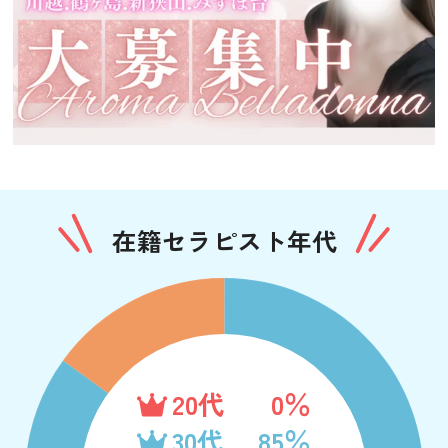
在籍セラピスト年代
20代
0％
30代
85％