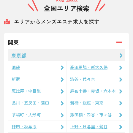
Area Search
全国エリア検索
エリアからメンズエステ求人を探す
関東
東京都
池袋
高田馬場・新大久保
新宿
渋谷・代々木
恵比寿・中目黒
麻布十番・赤坂・六本木
品川・五反田・蒲田
新橋・銀座・東京
茅場町・人形町
飯田橋・四谷・市ヶ谷
神田・秋葉原
上野・日暮里・鶯谷