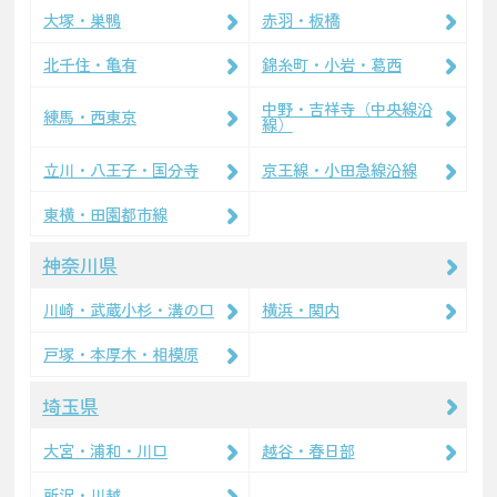
大塚・巣鴨
赤羽・板橋
北千住・亀有
錦糸町・小岩・葛西
中野・吉祥寺（中央線沿
練馬・西東京
線）
立川・八王子・国分寺
京王線・小田急線沿線
東横・田園都市線
神奈川県
川崎・武蔵小杉・溝の口
横浜・関内
戸塚・本厚木・相模原
埼玉県
大宮・浦和・川口
越谷・春日部
所沢・川越