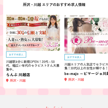
所沢・川越 エリアのおすすめ求人情報
おすすめ求人
おすすめ求人
川越駅4分に新規OPEN！20代～50
川越エリアの人気店でセラピ
代、幅広い年代のセラピストさん大募
集！30代以上の女性が輝ける
集中。
be-majo ～ビマージョ
らんぷ 川越店
所沢・川越
所沢・川越