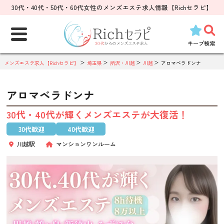
30代・40代・50代・60代女性のメンズエステ求人情報【Richセラピ】
検
索:
キープ
検索
メンズエステ求人【Richセラピ】
埼玉県
所沢・川越
川越
アロマベラドンナ
アロマベラドンナ
30代・40代が輝くメンズエステが大復活！
30代歓迎
40代歓迎
川越駅
マンションワンルーム