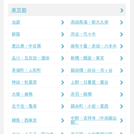
東京都
池袋
高田馬場・新大久保
新宿
渋谷・代々木
恵比寿・中目黒
麻布十番・赤坂・六本木
品川・五反田・蒲田
新橋・銀座・東京
茅場町・人形町
飯田橋・四谷・市ヶ谷
神田・秋葉原
上野・日暮里・鶯谷
大塚・巣鴨
赤羽・板橋
北千住・亀有
錦糸町・小岩・葛西
中野・吉祥寺（中央線沿
練馬・西東京
線）
立川・八王子・国分寺
京王線・小田急線沿線