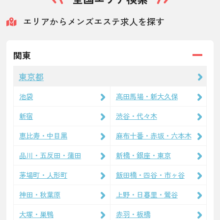
エリアからメンズエステ求人を探す
関東
東京都
池袋
高田馬場・新大久保
新宿
渋谷・代々木
恵比寿・中目黒
麻布十番・赤坂・六本木
品川・五反田・蒲田
新橋・銀座・東京
茅場町・人形町
飯田橋・四谷・市ヶ谷
神田・秋葉原
上野・日暮里・鶯谷
大塚・巣鴨
赤羽・板橋