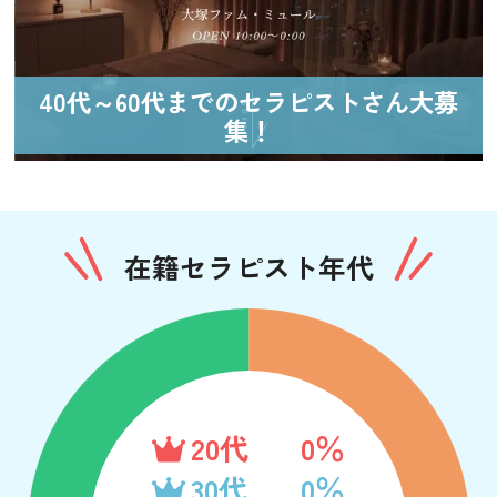
40代～60代までのセラピストさん大募
集！
在籍セラピスト年代
20代
0％
30代
0％