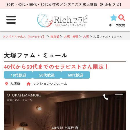
30代・40代・50代・60代女性のメンズエステ求人情報【Richセラピ】
検
索:
キープ
検索
メンズエステ求人【Richセラピ】
東京都
大塚・巣鴨
大塚
大塚ファム・ミュール
大塚ファム・ミュール
40代から60代までのセラピストさん限定！
40代歓迎
50代歓迎
60代歓迎
大塚駅
マンションワンルーム