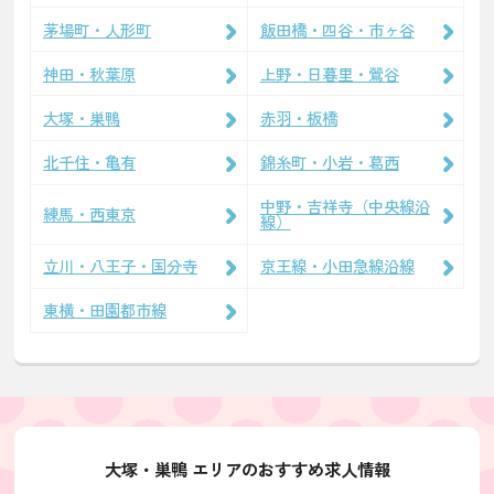
茅場町・人形町
飯田橋・四谷・市ヶ谷
神田・秋葉原
上野・日暮里・鶯谷
大塚・巣鴨
赤羽・板橋
北千住・亀有
錦糸町・小岩・葛西
中野・吉祥寺（中央線沿
練馬・西東京
線）
立川・八王子・国分寺
京王線・小田急線沿線
東横・田園都市線
大塚・巣鴨 エリアのおすすめ求人情報