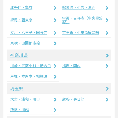
北千住・亀有
錦糸町・小岩・葛西
中野・吉祥寺（中央線沿
練馬・西東京
線）
立川・八王子・国分寺
京王線・小田急線沿線
東横・田園都市線
神奈川県
川崎・武蔵小杉・溝の口
横浜・関内
戸塚・本厚木・相模原
埼玉県
大宮・浦和・川口
越谷・春日部
所沢・川越