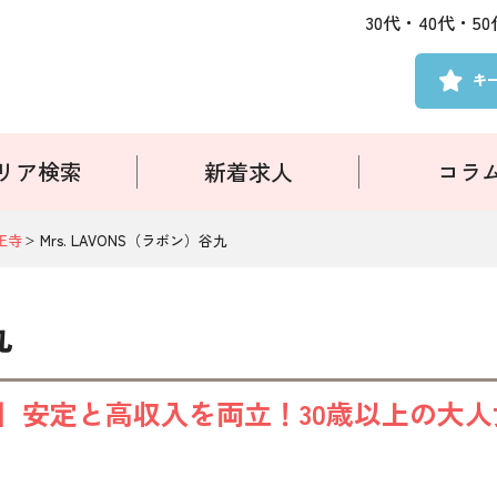
30代・40代・
キ
リア検索
新着求人
コラ
王寺
Mrs. LAVONS（ラボン）谷九
九
証付】安定と高収入を両立！30歳以上の大