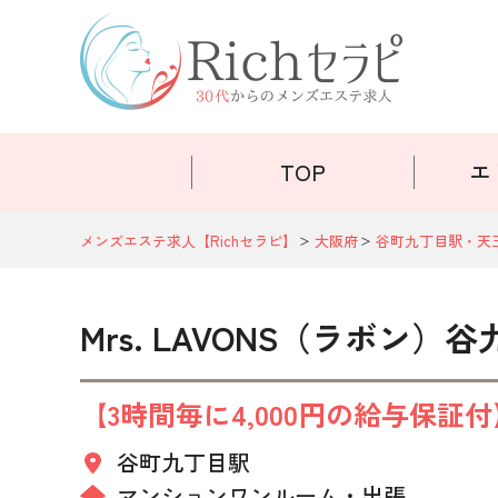
TOP
エ
メンズエステ求人【Richセラピ】
大阪府
谷町九丁目駅・天
Mrs. LAVONS（ラボン）谷
【3時間毎に4,000円の給与保
谷町九丁目駅
マンションワンルーム
出張