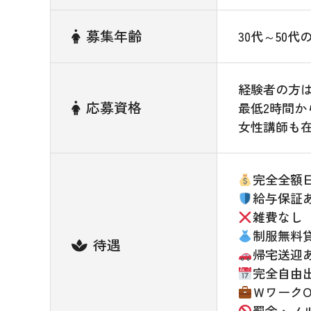
募集年齢
30代～50代
経験者の方
応募資格
最低2時間か
女性講師も
完全全額
給与保証
雑費なし
制服無料
待遇
帰宅送迎
完全自由
ＷワークO
罰金・ノ