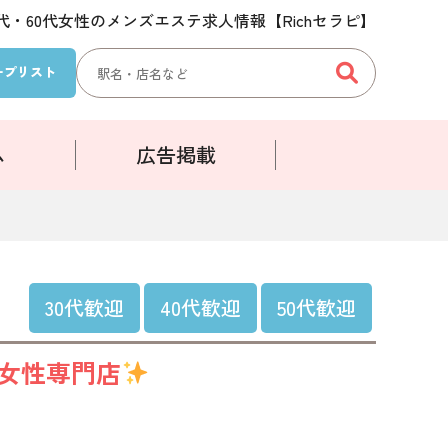
50代・60代女性のメンズエステ求人情報【Richセラピ】
検
ープ
リスト
索:
ム
広告掲載
30代歓迎
40代歓迎
50代歓迎
人女性専門店