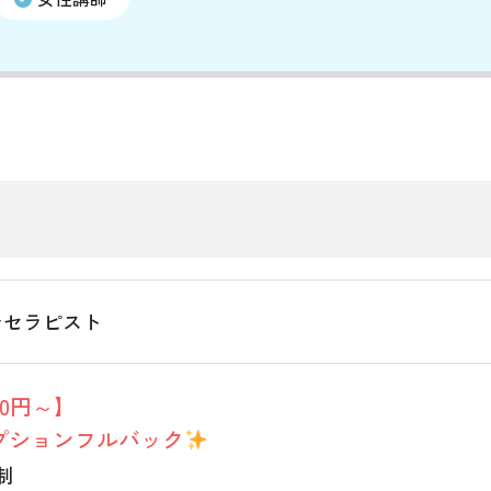
テセラピスト
000円～】
プションフルバック
制