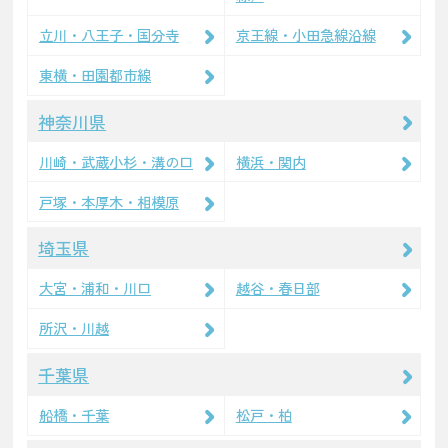
立川・八王子・国分寺
京王線・小田急線沿線
東横・田園都市線
神奈川県
川崎・武蔵小杉・溝の口
横浜・関内
戸塚・本厚木・相模原
埼玉県
大宮・浦和・川口
越谷・春日部
所沢・川越
千葉県
船橋・千葉
松戸・柏