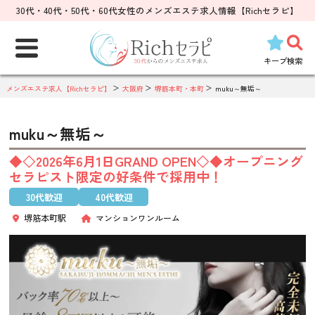
30代・40代・50代・60代女性のメンズエステ求人情報【Richセラピ】
検
索:
キープ
検索
メンズエステ求人【Richセラピ】
大阪府
堺筋本町・本町
muku～無垢～
muku～無垢～
◆◇2026年6月1日GRAND OPEN◇◆オープニング
セラピスト限定の好条件で採用中！
30代歓迎
40代歓迎
堺筋本町駅
マンションワンルーム