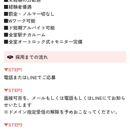
■経験者優遇
■罰金・ノルマ一切なし
■Wワーク可能
■ド短期アルバイト可能
■全室駅チカルーム
■全室オートロック式+モニター完備
採用までの流れ
▼STEP1
電話またはLINEでご応募
▼STEP2
面接可否を、メールもしくは電話もしくはLINEにてお知ら
せいたします
※ドメイン指定受信の解除を予めおこなってください。
▼STEP3