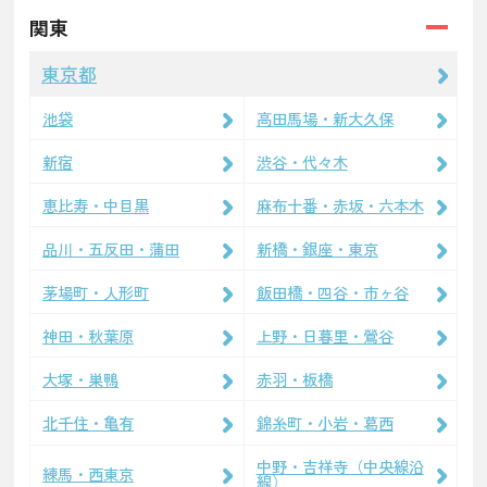
関東
東京都
池袋
高田馬場・新大久保
新宿
渋谷・代々木
恵比寿・中目黒
麻布十番・赤坂・六本木
品川・五反田・蒲田
新橋・銀座・東京
茅場町・人形町
飯田橋・四谷・市ヶ谷
神田・秋葉原
上野・日暮里・鶯谷
大塚・巣鴨
赤羽・板橋
北千住・亀有
錦糸町・小岩・葛西
中野・吉祥寺（中央線沿
練馬・西東京
線）