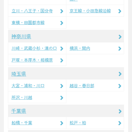
立川・八王子・国分寺
京王線・小田急線沿線
東横・田園都市線
神奈川県
川崎・武蔵小杉・溝の口
横浜・関内
戸塚・本厚木・相模原
埼玉県
大宮・浦和・川口
越谷・春日部
所沢・川越
千葉県
船橋・千葉
松戸・柏