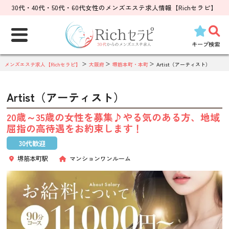
30代・40代・50代・60代女性のメンズエステ求人情報【Richセラピ】
検
索:
キープ
検索
メンズエステ求人【Richセラピ】
大阪府
堺筋本町・本町
Artist（アーティスト）
Artist（アーティスト）
20歳～35歳の女性を募集♪やる気のある方、地域
屈指の高待遇をお約束します！
30代歓迎
堺筋本町駅
マンションワンルーム