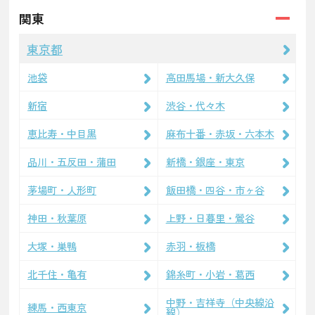
関東
東京都
池袋
高田馬場・新大久保
新宿
渋谷・代々木
恵比寿・中目黒
麻布十番・赤坂・六本木
品川・五反田・蒲田
新橋・銀座・東京
茅場町・人形町
飯田橋・四谷・市ヶ谷
神田・秋葉原
上野・日暮里・鶯谷
大塚・巣鴨
赤羽・板橋
北千住・亀有
錦糸町・小岩・葛西
中野・吉祥寺（中央線沿
練馬・西東京
線）