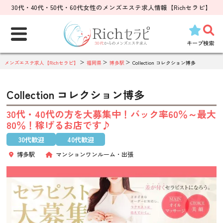
30代・40代・50代・60代女性のメンズエステ求人情報【Richセラピ】
検
索:
キープ
検索
メンズエステ求人【Richセラピ】
福岡県
博多駅
Collection コレクション博多
Collection コレクション博多
30代・40代の方を大募集中！バック率60％～最大
80％！稼げるお店です♪
30代歓迎
40代歓迎
博多駅
マンションワンルーム
出張