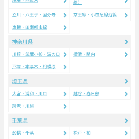
線）
立川・八王子・国分寺
京王線・小田急線沿線
東横・田園都市線
神奈川県
川崎・武蔵小杉・溝の口
横浜・関内
戸塚・本厚木・相模原
埼玉県
大宮・浦和・川口
越谷・春日部
所沢・川越
千葉県
船橋・千葉
松戸・柏