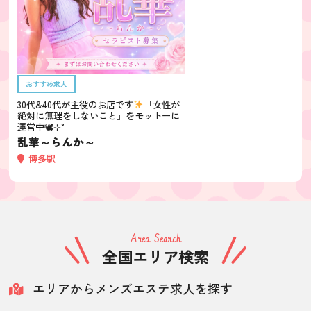
おすすめ求人
30代&40代が主役のお店です
「女性が
絶対に無理をしないこと」をモットーに
運営中🕊⊹˚
乱華～らんか～
博多駅
Area Search
全国エリア検索
エリアからメンズエステ求人を探す