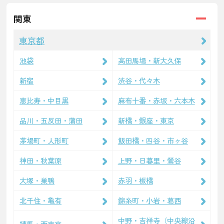
関東
東京都
池袋
高田馬場・新大久保
新宿
渋谷・代々木
恵比寿・中目黒
麻布十番・赤坂・六本木
品川・五反田・蒲田
新橋・銀座・東京
茅場町・人形町
飯田橋・四谷・市ヶ谷
神田・秋葉原
上野・日暮里・鶯谷
大塚・巣鴨
赤羽・板橋
北千住・亀有
錦糸町・小岩・葛西
中野・吉祥寺（中央線沿
練馬・西東京