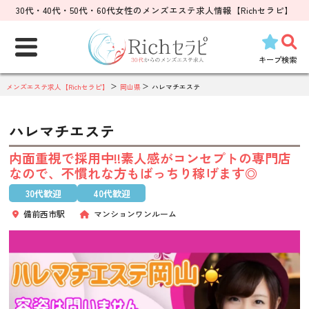
30代・40代・50代・60代女性のメンズエステ求人情報【Richセラピ】
検
索:
キープ
検索
メンズエステ求人【Richセラピ】
岡山県
ハレマチエステ
ハレマチエステ
内面重視で採用中!!素人感がコンセプトの専門店
なので、不慣れな方もばっちり稼げます◎
30代歓迎
40代歓迎
備前西市駅
マンションワンルーム