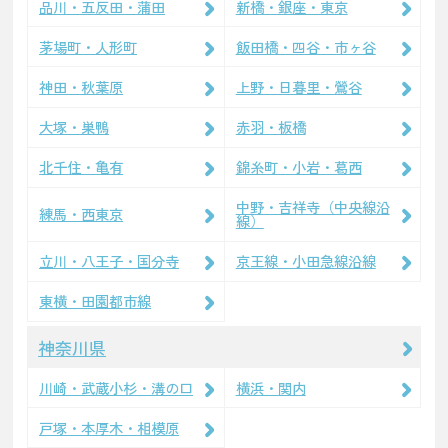
品川・五反田・蒲田
新橋・銀座・東京
茅場町・人形町
飯田橋・四谷・市ヶ谷
神田・秋葉原
上野・日暮里・鶯谷
大塚・巣鴨
赤羽・板橋
北千住・亀有
錦糸町・小岩・葛西
中野・吉祥寺（中央線沿
練馬・西東京
線）
立川・八王子・国分寺
京王線・小田急線沿線
東横・田園都市線
神奈川県
川崎・武蔵小杉・溝の口
横浜・関内
戸塚・本厚木・相模原