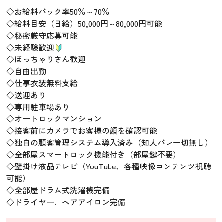
◇お給料バック率50％～70％
◇給料目安（日給）50,000円～80,000円可能
◇秘密厳守応募可能
◇未経験歓迎
◇ぽっちゃりさん歓迎
◇自由出勤
◇仕事衣装無料支給
◇送迎あり
◇専用駐車場あり
◇オートロックマンション
◇接客前にカメラでお客様の顔を確認可能
◇独自の顧客管理システム導入済み（知人バレ一切無し）
◇全部屋スマートロック機能付き（部屋鍵不要）
◇壁掛け液晶テレビ（YouTube、各種映像コンテンツ視聴
可能）
◇全部屋ドラム式洗濯機完備
◇ドライヤー、ヘアアイロン完備