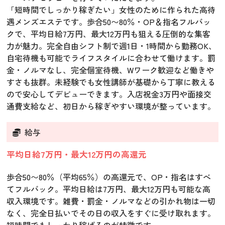
「短時間でしっかり稼ぎたい」女性のために作られた高待
遇メンズエステです。歩合50〜80％・OP＆指名フルバッ
クで、平均日給7万円、最大12万円も狙える圧倒的な集客
力が魅力。完全自由シフト制で週1日・1時間から勤務OK、
自宅待機も可能でライフスタイルに合わせて働けます。罰
金・ノルマなし、完全個室待機、Wワーク歓迎など働きや
すさも抜群。未経験でも女性講師が基礎から丁寧に教える
ので安心してデビューできます。入店祝金3万円や面接交
通費支給など、初日から稼ぎやすい環境が整っています。
給与
平均日給7万円・最大12万円の高還元
歩合50〜80％（平均65％）の高還元で、OP・指名はすべ
てフルバック。平均日給は7万円、最大12万円も可能な高
収入環境です。雑費・罰金・ノルマなどの引かれ物は一切
なく、完全日払いでその日の収入をすぐに受け取れます。
短時間でもしっかり稼げるのが特徴です。