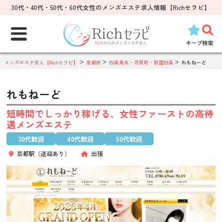
30代・40代・50代・60代女性のメンズエステ求人情報【Richセラピ】
検
索:
キープ
検索
メンズエステ求人【Richセラピ】
京都府
四条烏丸・河原町・祇園四条
れもねーど
れもねーど
短時間でしっかり稼げる、女性ファーストの高待
遇メンズエステ
30代歓迎
40代歓迎
50代歓迎
京都駅（送迎あり）
出張