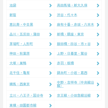
池袋
高田馬場・新大久保
新宿
渋谷・代々木
恵比寿・中目黒
麻布十番・赤坂・六本木
品川・五反田・蒲田
新橋・銀座・東京
茅場町・人形町
飯田橋・四谷・市ヶ谷
神田・秋葉原
上野・日暮里・鶯谷
大塚・巣鴨
赤羽・板橋
北千住・亀有
錦糸町・小岩・葛西
中野・吉祥寺（中央線沿
練馬・西東京
線）
立川・八王子・国分寺
京王線・小田急線沿線
東横・田園都市線