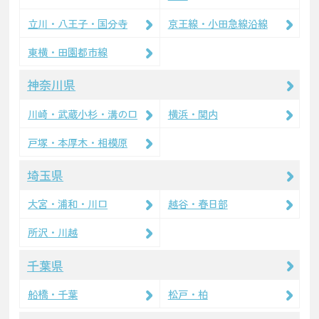
立川・八王子・国分寺
京王線・小田急線沿線
東横・田園都市線
神奈川県
川崎・武蔵小杉・溝の口
横浜・関内
戸塚・本厚木・相模原
埼玉県
大宮・浦和・川口
越谷・春日部
所沢・川越
千葉県
船橋・千葉
松戸・柏