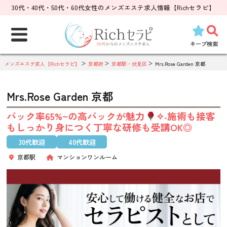
30代・40代・50代・60代女性のメンズエステ求人情報【Richセラピ】
検
索:
キープ
検索
メンズエステ求人【Richセラピ】
京都府
京都駅・伏見区
Mrs.Rose Garden 京都
Mrs.Rose Garden 京都
バック率65%~の高バックが魅力
✧˖施術も接客
もしっかり身につく丁寧な研修も受講OK◎
30代歓迎
40代歓迎
京都駅
マンションワンルーム