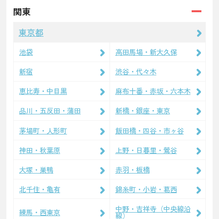
関東
東京都
池袋
高田馬場・新大久保
新宿
渋谷・代々木
恵比寿・中目黒
麻布十番・赤坂・六本木
品川・五反田・蒲田
新橋・銀座・東京
茅場町・人形町
飯田橋・四谷・市ヶ谷
神田・秋葉原
上野・日暮里・鶯谷
大塚・巣鴨
赤羽・板橋
北千住・亀有
錦糸町・小岩・葛西
中野・吉祥寺（中央線沿
練馬・西東京
線）