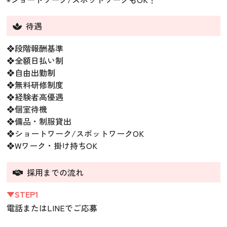
待遇
❖段階報酬基準
❖全額日払い制
❖自由出勤制
❖無料研修制度
❖経験者高優遇
❖個室待機
❖備品・制服貸出
❖ショートワーク/スポットワークOK
❖Wワーク・掛け持ちOK
採用までの流れ
▼STEP1
電話またはLINEでご応募