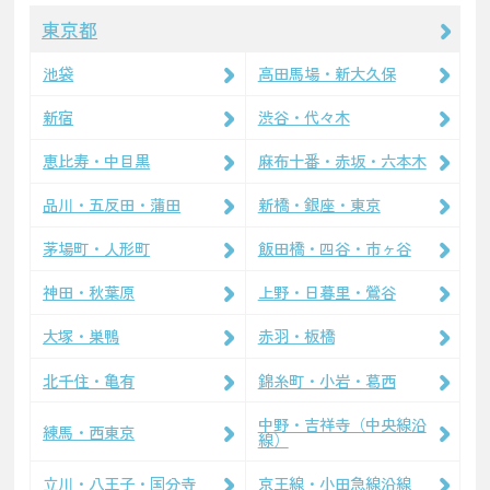
東京都
池袋
高田馬場・新大久保
新宿
渋谷・代々木
恵比寿・中目黒
麻布十番・赤坂・六本木
品川・五反田・蒲田
新橋・銀座・東京
茅場町・人形町
飯田橋・四谷・市ヶ谷
神田・秋葉原
上野・日暮里・鶯谷
大塚・巣鴨
赤羽・板橋
北千住・亀有
錦糸町・小岩・葛西
中野・吉祥寺（中央線沿
練馬・西東京
線）
立川・八王子・国分寺
京王線・小田急線沿線