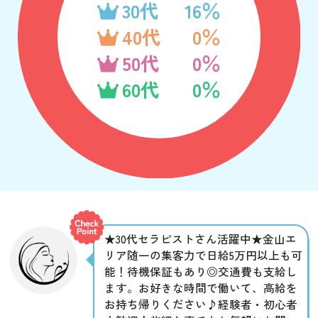
30代
16％
40代
0％
50代
0％
60代
0％
★30代セラピストさん活躍中★金山エ
リア随一の集客力で日給5万円以上も可
能！待機保証もあり◎交通費も支給し
ます。お好きな時間で働いて、高給を
お持ち帰りください♪経験者・初心者