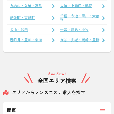
丸の内・久屋・高岳
大須・上前津・鶴舞
千種・今池・黒川・大曽
新栄町・東新町
根
金山・熱田
一宮・津島・小牧
春日井・豊田・東海
刈谷・安城・岡崎・豊橋
Area Search
全国エリア検索
エリアからメンズエステ求人を探す
関東