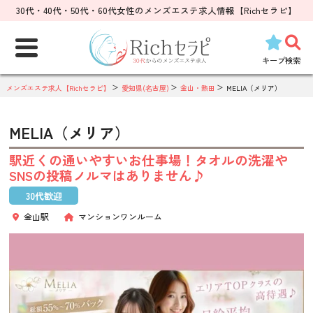
30代・40代・50代・60代女性のメンズエステ求人情報【Richセラピ】
検
索:
キープ
検索
メンズエステ求人【Richセラピ】
愛知県(名古屋)
金山・熱田
MELIA（メリア）
MELIA（メリア）
駅近くの通いやすいお仕事場！タオルの洗濯や
SNSの投稿ノルマはありません♪
30代歓迎
金山駅
マンションワンルーム