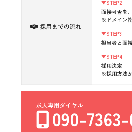
▼STEP2
面接可否を、
※ドメイン
採用までの流れ
▼STEP3
担当者と面
▼STEP4
採用決定
※採用方法
求人専用ダイヤル
090-7363-