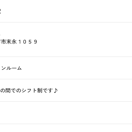
駅
ム
市市末永１０５９
ワンルーム
01:00の間でのシフト制です♪