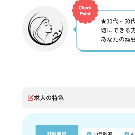
★30代～
切にできる方
あなたの頑
求人の特色
歓迎年齢
30代歓迎
4