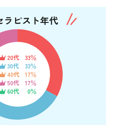
セラピスト年代
20代
33％
30代
33％
40代
17％
50代
17％
60代
0％