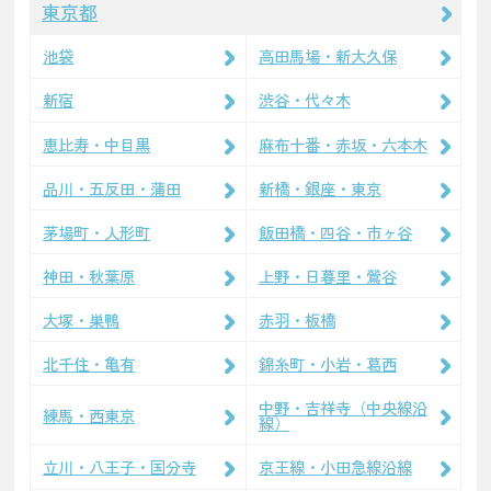
東京都
池袋
高田馬場・新大久保
新宿
渋谷・代々木
恵比寿・中目黒
麻布十番・赤坂・六本木
品川・五反田・蒲田
新橋・銀座・東京
茅場町・人形町
飯田橋・四谷・市ヶ谷
神田・秋葉原
上野・日暮里・鶯谷
大塚・巣鴨
赤羽・板橋
北千住・亀有
錦糸町・小岩・葛西
中野・吉祥寺（中央線沿
練馬・西東京
線）
立川・八王子・国分寺
京王線・小田急線沿線