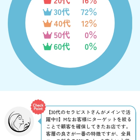
30代
72％
40代
12％
50代
0％
60代
0％
【30代のセラピストさんがメインで活
躍中!!】Mなお客様にターゲットを絞る
ことで顧客を確保してきたお店です。
客層の良さが一番の特徴ですが、全員