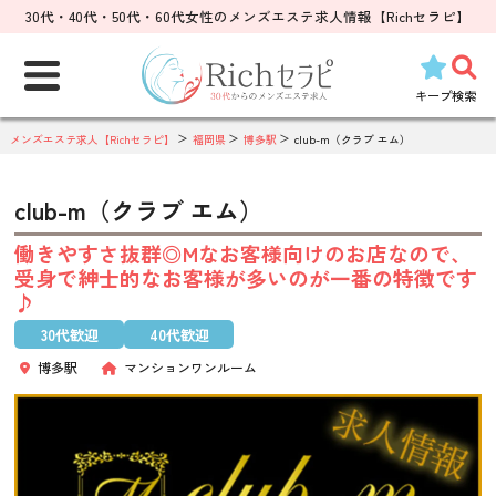
30代・40代・50代・60代女性のメンズエステ求人情報【Richセラピ】
検
索:
キープ
検索
メンズエステ求人【Richセラピ】
福岡県
博多駅
club-m（クラブ エム）
club-m（クラブ エム）
働きやすさ抜群◎Mなお客様向けのお店なので、
受身で紳士的なお客様が多いのが一番の特徴です
♪
30代歓迎
40代歓迎
博多駅
マンションワンルーム