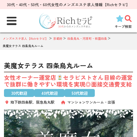
30代・40代・50代・60代女性のメンズエステ求人情報【Richセラピ】
検
索:
キープ
検索
メンズエステ求人【Richセラピ】
京都府
四条烏丸・河原町・祇園四条
美魔女テラス 四条烏丸ルーム
美魔女テラス 四条烏丸ルーム
女性オーナー運営店
セラピストさん目線の運営
で抜群に働きやすい環境を実現◎面接交通費支給
30代歓迎
40代歓迎
50代歓迎
地下鉄四条駅、阪急烏丸駅
マンションワンルーム
出張