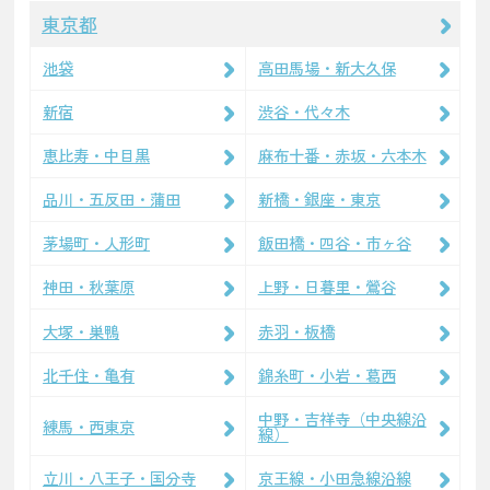
東京都
池袋
高田馬場・新大久保
新宿
渋谷・代々木
恵比寿・中目黒
麻布十番・赤坂・六本木
品川・五反田・蒲田
新橋・銀座・東京
茅場町・人形町
飯田橋・四谷・市ヶ谷
神田・秋葉原
上野・日暮里・鶯谷
大塚・巣鴨
赤羽・板橋
北千住・亀有
錦糸町・小岩・葛西
中野・吉祥寺（中央線沿
練馬・西東京
線）
立川・八王子・国分寺
京王線・小田急線沿線