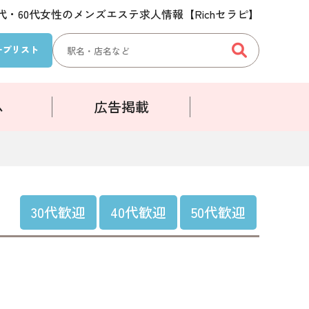
50代・60代女性のメンズエステ求人情報【Richセラピ】
検
ープ
リスト
索:
ム
広告掲載
30代歓迎
40代歓迎
50代歓迎