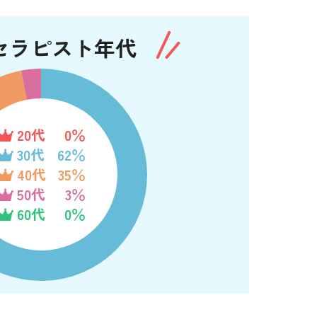
セラピスト年代
20代
0％
30代
62％
40代
35％
50代
3％
60代
0％