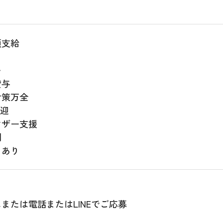
額支給
い
貸与
対策万全
歓迎
マザー支援
制
りあり
または電話またはLINEでご応募