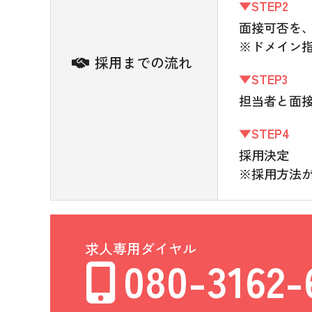
▼STEP2
面接可否を、
※ドメイン
採用までの流れ
▼STEP3
担当者と面
▼STEP4
採用決定
※採用方法
求人専用ダイヤル
080-3162-