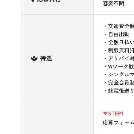
容姿不問
・交通費全
・自由出勤
・全額日払
・制服無料
待遇
・アリバイ
・Wワーク
・シングル
・完全会員
・終電後送
▼STEP1
応募フォーム