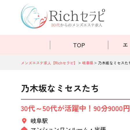
TOP
エ
メンズエステ求人【Richセラピ】
岐阜県
乃木坂なミセスた
乃木坂なミセスたち
30代～50代が活躍中！90分900
岐阜駅
マンションワンルーム
出張