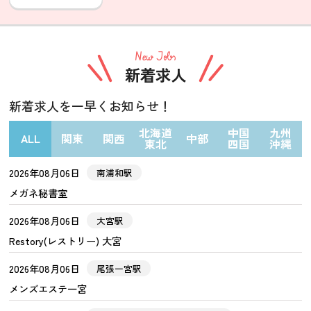
New Jobs
新着求人
新着求人を一早くお知らせ！
北海道
中国
九州
ALL
関東
関西
中部
東北
四国
沖縄
2026年08月06日
南浦和駅
メガネ秘書室
2026年08月06日
大宮駅
Restory(レストリー) 大宮
2026年08月06日
尾張一宮駅
メンズエステ一宮