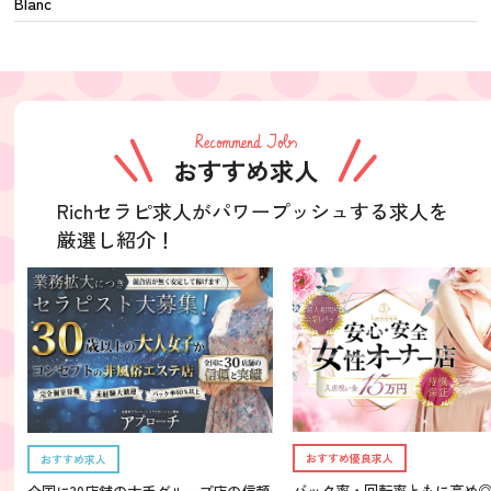
Blanc
Recommend Jobs
おすすめ求人
Richセラピ求人がパワープッシュする求人を
厳選し紹介！
おすすめ優良求人
おすすめ求人
バック率・回転率ともに高め
全国に30店舗の大手グループ店の信頼