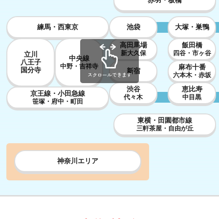
赤羽・板橋
練馬・西東京
池袋
大塚・巣鴨
高田馬場
飯田橋
新大久保
四谷・市ヶ谷
立川
中央線
八王子
中野・吉祥寺
麻布十番
国分寺
新宿
スクロールできます
六本木・赤坂
渋谷
恵比寿
京王線・小田急線
代々木
中目黒
笹塚・府中・町田
東横・田園都市線
三軒茶屋・自由が丘
神奈川エリア