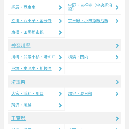
中野・吉祥寺（中央線沿
練馬・西東京
線）
立川・八王子・国分寺
京王線・小田急線沿線
東横・田園都市線
神奈川県
川崎・武蔵小杉・溝の口
横浜・関内
戸塚・本厚木・相模原
埼玉県
大宮・浦和・川口
越谷・春日部
所沢・川越
千葉県