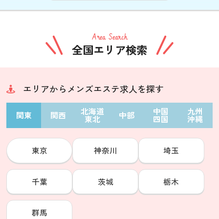
Area Search
全国エリア検索
エリアからメンズエステ求人を探す
北海道
中国
九州
関東
関西
中部
東北
四国
沖縄
東京
神奈川
埼玉
千葉
茨城
栃木
群馬