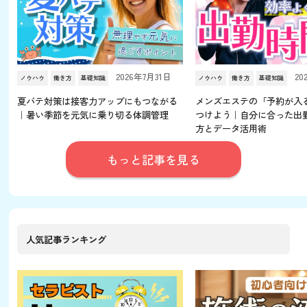
2026年7月31日
20
ノウハウ
働き方
基礎知識
ノウハウ
働き方
基礎知識
夏バテ対策は接客力アップにもつながる
メンズエステの「予約が入
｜暑い季節を元気に乗り切る体調管理
つけよう｜自分に合った出
方とデータ活用術
もっと記事を見る
人気記事ランキング