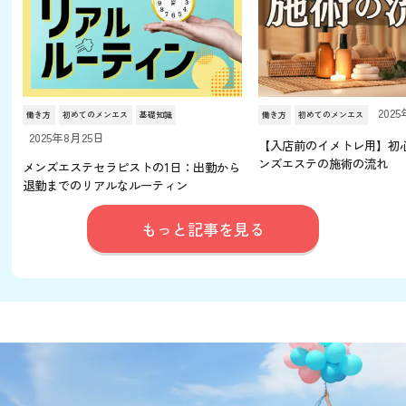
202
働き方
初めてのメンエス
基礎知識
働き方
初めてのメンエス
2025年8月25日
【入店前のイメトレ用】初
ンズエステの施術の流れ
メンズエステセラピストの1日：出勤から
退勤までのリアルなルーティン
もっと記事を見る