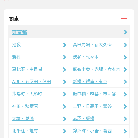
関東
東京都
池袋
高田馬場・新大久保
新宿
渋谷・代々木
恵比寿・中目黒
麻布十番・赤坂・六本木
品川・五反田・蒲田
新橋・銀座・東京
茅場町・人形町
飯田橋・四谷・市ヶ谷
神田・秋葉原
上野・日暮里・鶯谷
大塚・巣鴨
赤羽・板橋
北千住・亀有
錦糸町・小岩・葛西