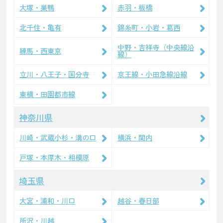
大塚・巣鴨
赤羽・板橋
北千住・亀有
錦糸町・小岩・葛西
中野・吉祥寺（中央線沿
練馬・西東京
線）
立川・八王子・国分寺
京王線・小田急線沿線
東横・田園都市線
神奈川県
川崎・武蔵小杉・溝の口
横浜・関内
戸塚・本厚木・相模原
埼玉県
大宮・浦和・川口
越谷・春日部
所沢・川越