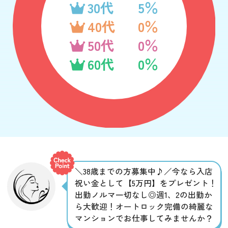
30代
5％
40代
0％
50代
0％
60代
0％
＼38歳までの方募集中♪／今なら入店
祝い金として【5万円】をプレゼント！
出勤ノルマ一切なし◎週1、2の出勤か
ら大歓迎！オートロック完備の綺麗な
マンションでお仕事してみませんか？