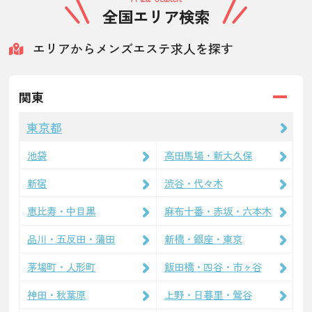
全国エリア検索
エリアからメンズエステ求人を探す
関東
東京都
池袋
高田馬場・新大久保
新宿
渋谷・代々木
恵比寿・中目黒
麻布十番・赤坂・六本木
品川・五反田・蒲田
新橋・銀座・東京
茅場町・人形町
飯田橋・四谷・市ヶ谷
神田・秋葉原
上野・日暮里・鶯谷