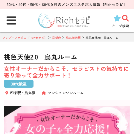
30代・40代・50代・60代女性のメンズエステ求人情報【Richセラピ】
検
索:
キープ
検索
メンズエステ求人【Richセラピ】
京都府
烏丸御池駅
桃色天使2.0 烏丸ルーム
桃色天使2.0 烏丸ルーム
女性オーナーだからこそ、セラピストの気持ちに
寄り添って全力サポート！
30代歓迎
四条駅・烏丸駅
マンションワンルーム