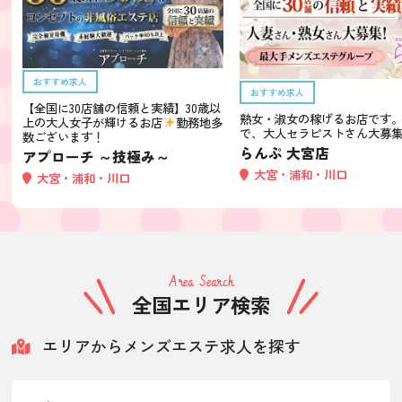
おすすめ求人
おすすめ求人
【全国に30店舗の信頼と実績】30歳以
熟女・淑女の稼げるお店です。2
上の大人女子が輝けるお店
勤務地多
で、大人セラピストさん大募
数ございます！
らんぷ 大宮店
アプローチ ～技極み～
大宮・浦和・川口
大宮・浦和・川口
Area Search
全国エリア検索
エリアからメンズエステ求人を探す