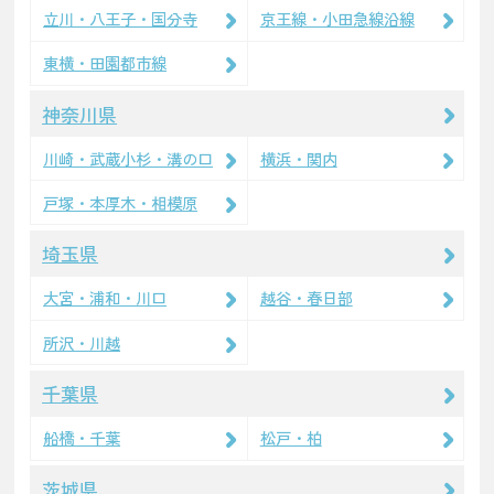
立川・八王子・国分寺
京王線・小田急線沿線
東横・田園都市線
神奈川県
川崎・武蔵小杉・溝の口
横浜・関内
戸塚・本厚木・相模原
埼玉県
大宮・浦和・川口
越谷・春日部
所沢・川越
千葉県
船橋・千葉
松戸・柏
茨城県