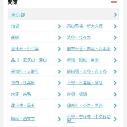
関東
東京都
池袋
高田馬場・新大久保
新宿
渋谷・代々木
恵比寿・中目黒
麻布十番・赤坂・六本木
品川・五反田・蒲田
新橋・銀座・東京
茅場町・人形町
飯田橋・四谷・市ヶ谷
神田・秋葉原
上野・日暮里・鶯谷
大塚・巣鴨
赤羽・板橋
北千住・亀有
錦糸町・小岩・葛西
中野・吉祥寺（中央線沿
練馬・西東京
線）