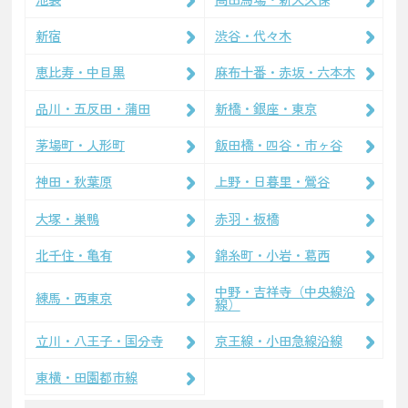
新宿
渋谷・代々木
恵比寿・中目黒
麻布十番・赤坂・六本木
品川・五反田・蒲田
新橋・銀座・東京
茅場町・人形町
飯田橋・四谷・市ヶ谷
神田・秋葉原
上野・日暮里・鶯谷
大塚・巣鴨
赤羽・板橋
北千住・亀有
錦糸町・小岩・葛西
中野・吉祥寺（中央線沿
練馬・西東京
線）
立川・八王子・国分寺
京王線・小田急線沿線
東横・田園都市線