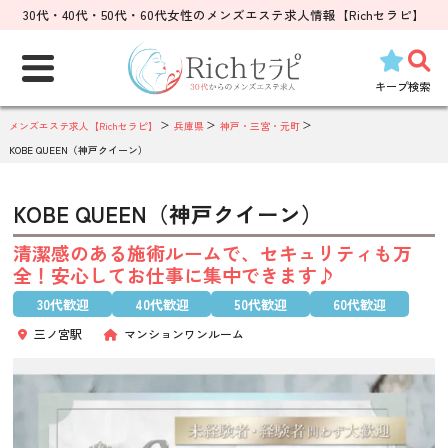
30代・40代・50代・60代女性のメンズエステ求人情報【Richセラピ】
検
索:
キープ
検索
メンズエステ求人【Richセラピ】
兵庫県
神戸・三宮・元町
KOBE QUEEN（神戸クイーン）
KOBE QUEEN（神戸クイーン）
清潔感のある施術ルームで、セキュリティも万
全！安心してお仕事に集中できます♪
30代歓迎
40代歓迎
50代歓迎
60代歓迎
三ノ宮駅
マンションワンルーム