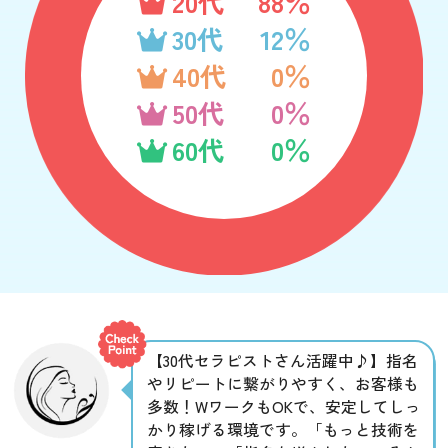
20代
88％
30代
12％
40代
0％
50代
0％
60代
0％
【30代セラピストさん活躍中♪】指名
やリピートに繋がりやすく、お客様も
多数！WワークもOKで、安定してしっ
かり稼げる環境です。「もっと技術を