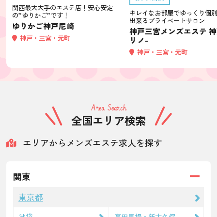
関西最大大手のエステ店！安心安定
キレイなお部屋でゆっくり個
の”ゆりかご”です！
出来るプライベートサロン
ゆりかご神戸尼崎
神戸三宮メンズエステ 
神戸・三宮・元町
リノ-
神戸・三宮・元町
Area Search
全国エリア検索
エリアからメンズエステ求人を探す
関東
東京都
池袋
高田馬場・新大久保