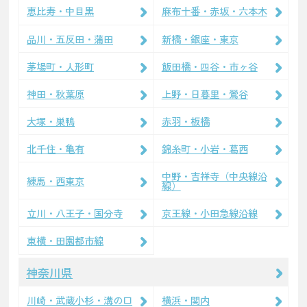
恵比寿・中目黒
麻布十番・赤坂・六本木
品川・五反田・蒲田
新橋・銀座・東京
茅場町・人形町
飯田橋・四谷・市ヶ谷
神田・秋葉原
上野・日暮里・鶯谷
大塚・巣鴨
赤羽・板橋
北千住・亀有
錦糸町・小岩・葛西
中野・吉祥寺（中央線沿
練馬・西東京
線）
立川・八王子・国分寺
京王線・小田急線沿線
東横・田園都市線
神奈川県
川崎・武蔵小杉・溝の口
横浜・関内