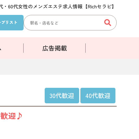
50代・60代女性のメンズエステ求人情報【Richセラピ】
検
ープ
リスト
索:
ム
広告掲載
30代歓迎
40代歓迎
方歓迎♪