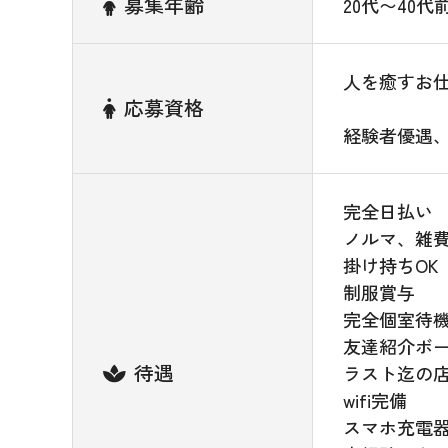
募集年齢
20代〜40
人を癒すお
応募資格
経験者優遇
完全日払い
ノルマ、雑
掛け持ちOK
制服賞与
完全個室待
友達紹介ボ
待遇
ラスト迄の店
wifi完備
スマホ充電