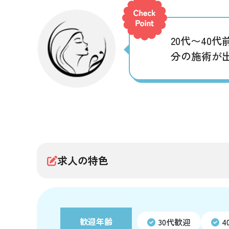
20代〜40
分の施術が
求人の特色
歓迎年齢
30代歓迎
4