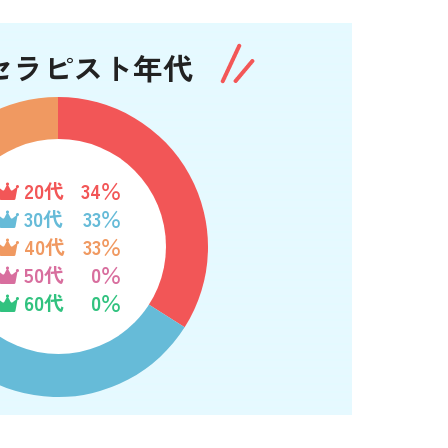
セラピスト年代
20代
34％
30代
33％
40代
33％
50代
0％
60代
0％