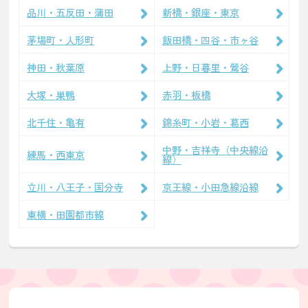
品川・五反田・蒲田
新橋・銀座・東京
茅場町・人形町
飯田橋・四谷・市ヶ谷
神田・秋葉原
上野・日暮里・鶯谷
大塚・巣鴨
赤羽・板橋
北千住・亀有
錦糸町・小岩・葛西
中野・吉祥寺（中央線沿
練馬・西東京
線）
立川・八王子・国分寺
京王線・小田急線沿線
東横・田園都市線