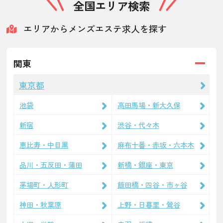
全国エリア検索
エリアからメンズエステ求人を探す
関東
東京都
池袋
高田馬場・新大久保
新宿
渋谷・代々木
恵比寿・中目黒
麻布十番・赤坂・六本木
品川・五反田・蒲田
新橋・銀座・東京
茅場町・人形町
飯田橋・四谷・市ヶ谷
神田・秋葉原
上野・日暮里・鶯谷