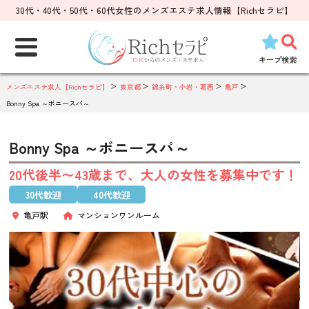
30代・40代・50代・60代女性のメンズエステ求人情報【Richセラピ】
検
索:
キープ
検索
メンズエステ求人【Richセラピ】
東京都
錦糸町・小岩・葛西
亀戸
Bonny Spa ～ボニースパ～
Bonny Spa ～ボニースパ～
20代後半〜43歳まで、大人の女性を募集中です！
30代歓迎
40代歓迎
亀戸駅
マンションワンルーム