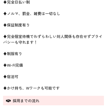
♦︎完全日払い制
♦︎ノルマ、罰金、雑費は一切なし
♦︎保証制度有り
♦︎完全個室待機でわずらわしい対人関係も存在せずプライ
バシーも守れます！
♦︎制服有り
♦︎Wi-Fi完備
♦︎宿泊可
♦︎かけ持ち、Wワークも可能です
採用までの流れ