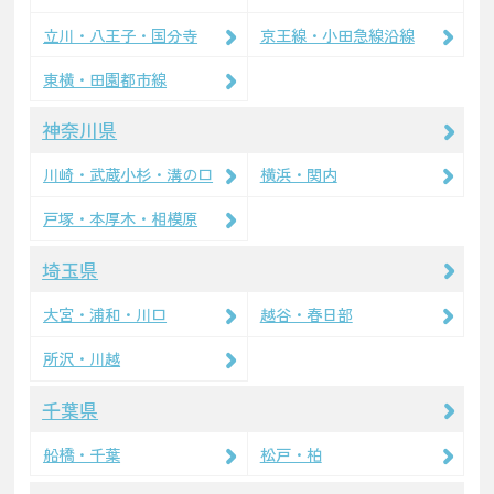
立川・八王子・国分寺
京王線・小田急線沿線
東横・田園都市線
神奈川県
川崎・武蔵小杉・溝の口
横浜・関内
戸塚・本厚木・相模原
埼玉県
大宮・浦和・川口
越谷・春日部
所沢・川越
千葉県
船橋・千葉
松戸・柏