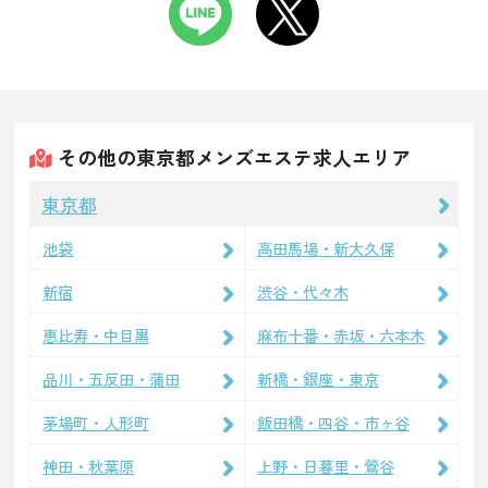
その他の東京都メンズエステ求人エリア
東京都
池袋
高田馬場・新大久保
新宿
渋谷・代々木
恵比寿・中目黒
麻布十番・赤坂・六本木
品川・五反田・蒲田
新橋・銀座・東京
茅場町・人形町
飯田橋・四谷・市ヶ谷
神田・秋葉原
上野・日暮里・鶯谷