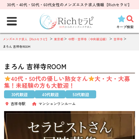
30代・40代・50代・60代女性のメンズエステ求人情報【Richセラピ】
検
索:
キープ
検索
メンズエステ求人【Richセラピ】
東京都
中野・吉祥寺（中央線沿線）
吉祥寺
まろん 吉祥寺ROOM
まろん 吉祥寺ROOM
40代・50代の優しい熟女さん
大・大・大募
集！未経験の方も大歓迎！
30代歓迎
40代歓迎
50代歓迎
吉祥寺駅
マンションワンルーム