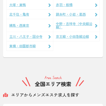
大塚・巣鴨
赤羽・板橋
北千住・亀有
錦糸町・小岩・葛西
中野・吉祥寺（中央線沿
練馬・西東京
線）
立川・八王子・国分寺
京王線・小田急線沿線
東横・田園都市線
Area Search
全国エリア検索
エリアからメンズエステ求人を探す