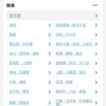
関東
東京都
池袋
高田馬場・新大久保
新宿
渋谷・代々木
恵比寿・中目黒
麻布十番・赤坂・六本木
品川・五反田・蒲田
新橋・銀座・東京
茅場町・人形町
飯田橋・四谷・市ヶ谷
神田・秋葉原
上野・日暮里・鶯谷
大塚・巣鴨
赤羽・板橋
北千住・亀有
錦糸町・小岩・葛西
中野・吉祥寺（中央線沿
練馬・西東京
線）