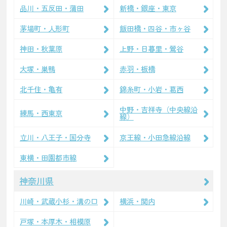
品川・五反田・蒲田
新橋・銀座・東京
茅場町・人形町
飯田橋・四谷・市ヶ谷
神田・秋葉原
上野・日暮里・鶯谷
大塚・巣鴨
赤羽・板橋
北千住・亀有
錦糸町・小岩・葛西
中野・吉祥寺（中央線沿
練馬・西東京
線）
立川・八王子・国分寺
京王線・小田急線沿線
東横・田園都市線
神奈川県
川崎・武蔵小杉・溝の口
横浜・関内
戸塚・本厚木・相模原