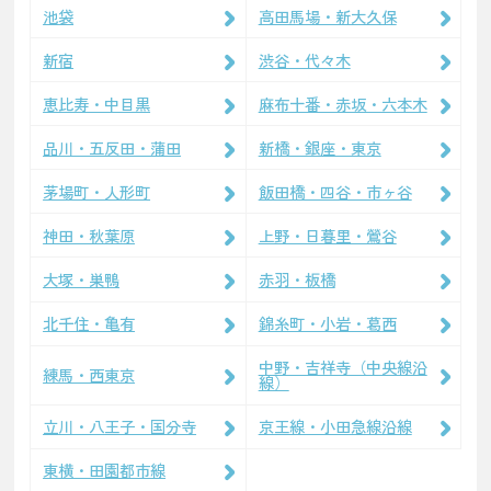
池袋
高田馬場・新大久保
新宿
渋谷・代々木
恵比寿・中目黒
麻布十番・赤坂・六本木
品川・五反田・蒲田
新橋・銀座・東京
茅場町・人形町
飯田橋・四谷・市ヶ谷
神田・秋葉原
上野・日暮里・鶯谷
大塚・巣鴨
赤羽・板橋
北千住・亀有
錦糸町・小岩・葛西
中野・吉祥寺（中央線沿
練馬・西東京
線）
立川・八王子・国分寺
京王線・小田急線沿線
東横・田園都市線