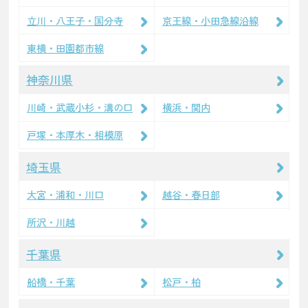
立川・八王子・国分寺
京王線・小田急線沿線
東横・田園都市線
神奈川県
川崎・武蔵小杉・溝の口
横浜・関内
戸塚・本厚木・相模原
埼玉県
大宮・浦和・川口
越谷・春日部
所沢・川越
千葉県
船橋・千葉
松戸・柏