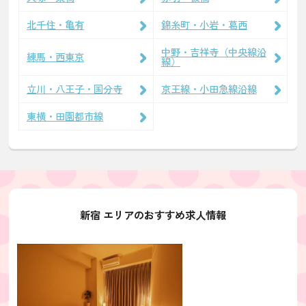
北千住・亀有
錦糸町・小岩・葛西
中野・吉祥寺（中央線沿
練馬・西東京
線）
立川・八王子・国分寺
京王線・小田急線沿線
東横・田園都市線
新宿 エリアのおすすめ求人情報