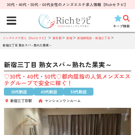
30代・40代・50代・60代女性のメンズエステ求人情報【Richセラピ】
検
索:
キープ
検索
メンズエステ求人【Richセラピ】
東京都
新宿
新宿御苑前・新宿三丁目
新宿三丁目 熟女スパ～熟れた果実～
新宿三丁目 熟女スパ～熟れた果実～
♡30代・40代・50代♡都内屈指の人気メンズエス
テグループで安全に稼ぐ！
30代歓迎
40代歓迎
50代歓迎
新宿三丁目駅
マンションワンルーム