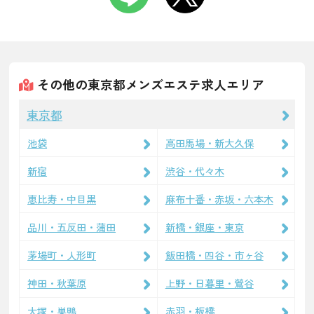
その他の東京都メンズエステ求人エリア
東京都
池袋
高田馬場・新大久保
新宿
渋谷・代々木
恵比寿・中目黒
麻布十番・赤坂・六本木
品川・五反田・蒲田
新橋・銀座・東京
茅場町・人形町
飯田橋・四谷・市ヶ谷
神田・秋葉原
上野・日暮里・鶯谷
大塚・巣鴨
赤羽・板橋