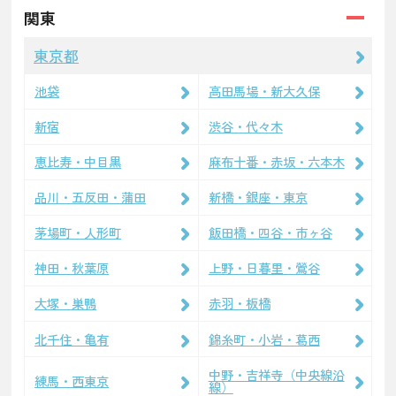
関東
東京都
池袋
高田馬場・新大久保
新宿
渋谷・代々木
恵比寿・中目黒
麻布十番・赤坂・六本木
品川・五反田・蒲田
新橋・銀座・東京
茅場町・人形町
飯田橋・四谷・市ヶ谷
神田・秋葉原
上野・日暮里・鶯谷
大塚・巣鴨
赤羽・板橋
北千住・亀有
錦糸町・小岩・葛西
中野・吉祥寺（中央線沿
練馬・西東京
線）