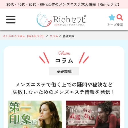
30代・40代・50代・60代女性のメンズエステ求人情報【Richセラピ】
検
索:
キープ
検索
メンズエステ求人【Richセラピ】
コラム
基礎知識
Column
コラム
基礎知識
メンズエステで働く上での疑問や秘訣など
失敗しないためのメンズエステ情報を発信！