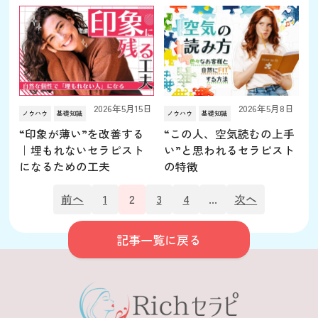
2026年5月15日
2026年5月8日
ノウハウ
基礎知識
ノウハウ
基礎知識
“印象が薄い”を改善する
“この人、空気読むの上手
｜埋もれないセラピスト
い”と思われるセラピスト
になるための工夫
の特徴
前へ
1
2
3
4
...
次へ
記事一覧に戻る