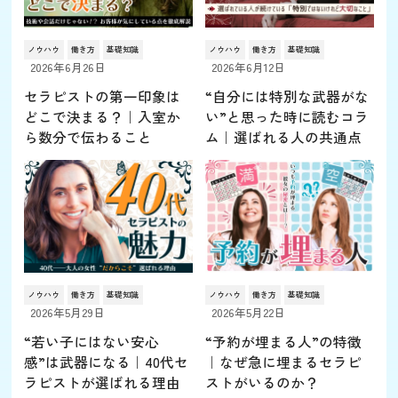
ノウハウ
働き方
基礎知識
ノウハウ
働き方
基礎知識
2026年6月26日
2026年6月12日
セラピストの第一印象は
“自分には特別な武器がな
どこで決まる？｜入室か
い”と思った時に読むコラ
ら数分で伝わること
ム｜選ばれる人の共通点
ノウハウ
働き方
基礎知識
ノウハウ
働き方
基礎知識
2026年5月29日
2026年5月22日
“若い子にはない安心
“予約が埋まる人”の特徴
感”は武器になる｜40代セ
｜なぜ急に埋まるセラピ
ラピストが選ばれる理由
ストがいるのか？