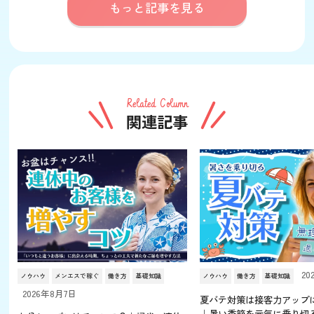
もっと記事を見る
Related Column
関連記事
20
ノウハウ
メンエスで稼ぐ
働き方
基礎知識
ノウハウ
働き方
基礎知識
2026年8月7日
夏バテ対策は接客力アップ
｜暑い季節を元気に乗り切